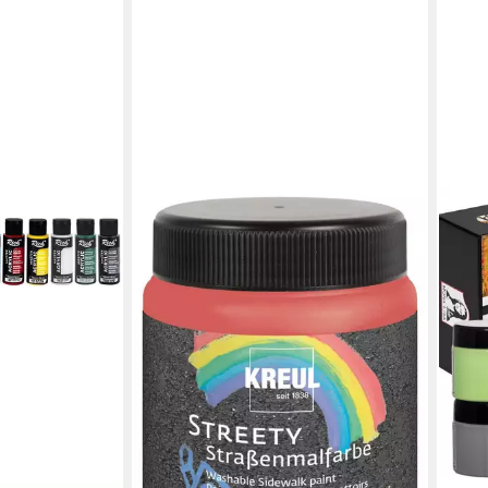
KREUL
Steinmalfarbe Kreul Streety
Straßenmalfarbe Ringelsockenrot
200
5,14 €
(20,56 €/ 1 l)
lieferbar - in 3-4 Werktagen bei dir