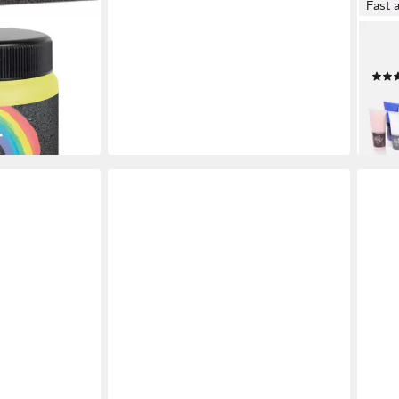
Fast 
SPE
Acry
eety 4x20ml
ab 1
-33
en bei dir
liefe