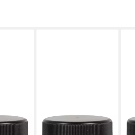
KREUL
KRE
treety
Steinmalfarbe Kreul Streety
Stei
mientengelb
Straßenmalfarbe Badelatschenblau
Stra