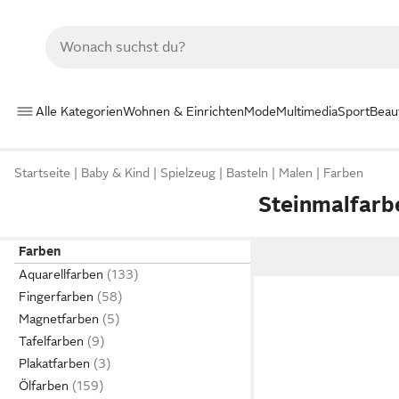
Alle Kategorien
Wohnen & Einrichten
Mode
Multimedia
Sport
Beau
Startseite
Baby & Kind
Spielzeug
Basteln
Malen
Farben
Steinmalfarb
Farben
Aquarellfarben
Fingerfarben
Magnetfarben
Tafelfarben
Plakatfarben
Ölfarben