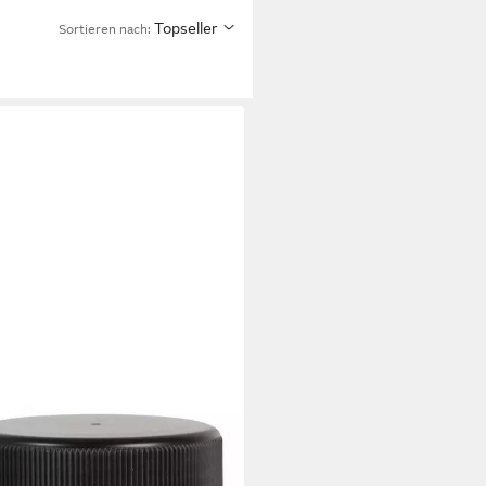
Topseller
Sortieren nach:
UL
nmalfarbe Kreul Streety
ßenmalfarbe Wolkenweiß 200