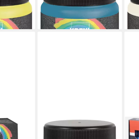
200
ml
5,14 €
5,14
(20,56 €/ 1 l)
(20,56
en bei dir
lieferbar - in 3-4 Werktagen bei dir
liefe
KREUL
Steinmalfarbe Kreul Streety
Straßenmalfarbe Grashalmgrün 200