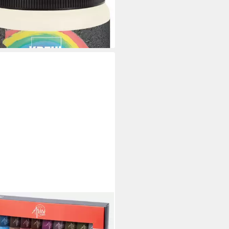
 €
 €/ 1 l)
rbar - in 3-4 Werktagen bei dir