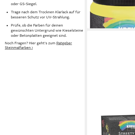
200
oder GS-Siegel.
5,14 €
Trage nach dem Trocknen Klarlack auf für
(20,56 €/ 1 l)
besseren Schutz vor UV-Strahlung.
lieferbar - in 3-4 Werktag
Prüfe, ob die Farben für deinen
gewünschten Untergrund wie Kieselsteine
oder Betonplatten geeignet sind.
Noch Fragen? Hier geht's zum
Ratgeber
Steinmalfarben ›