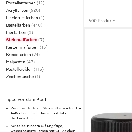
Porzellanfarben
Acrylfarben
Linoldruckfarben
500 Produkte
Bastelfarben
Eierfarben
Steinmalfarben
Kerzenmalfarben
Kreidefarben
Malpasten
Pastellkreiden
Zeichentusche
Tipps vor dem Kauf
Wähle wetterfeste Steinmalfarben für den
Außenbereich mit bis zu fünf Jahren
KREUL
Haltbarkeit.
Steinmalfarbe Kreul S
Achte bei Kindern auf ungiftige,
Straßenmalfarbe Gum
wasserbasierte Farben mit CE-Zeichen