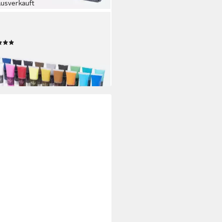
ausverkauft
CTRUM
lfarbe Acrylfarbenset
(9)
1,95 €
UVP
17,95 €
%
rbar - in 4-5 Werktagen bei dir