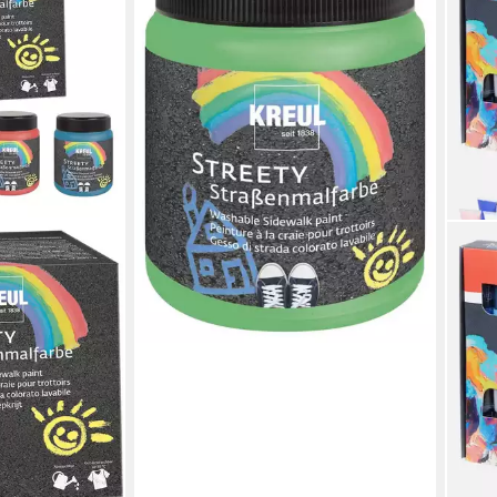
ml
5,14 €
(20,56 €/ 1 l)
lieferbar - in 3-4 Werktagen bei dir