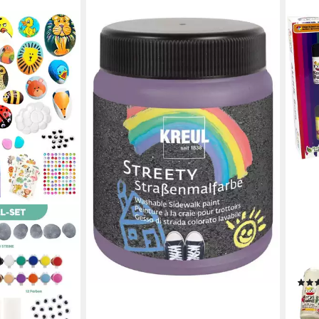
KREUL
Steinmalfarbe Kreul Streety
Straßenmalfarbe Luftballonlila 200
5,14 €
(20,56 €/ 1 l)
lieferbar - in 3-4 Werktagen bei dir
FUNN
Krea
20ml
(12-t
6,95
-72%