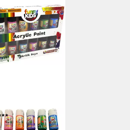
Y KIDS
tivset Acrylfarbe 12 Farben x
 Set Acryl Malfarben Tuben,
lg)
(3)
 €
24,99 €