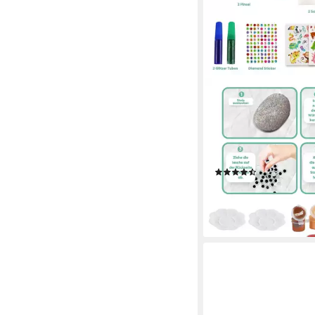
CORADOMA
Kreativset Steine zu
Set Bastelset Kinder M
(Bastelset, 10 Steine 
Leuchtsteine)
(12)
19,90 €
lieferbar - in 3-4 Werktag