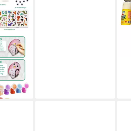
liefe
m Bemalen DIY
alen Kreativ,
+ 2
en bei dir