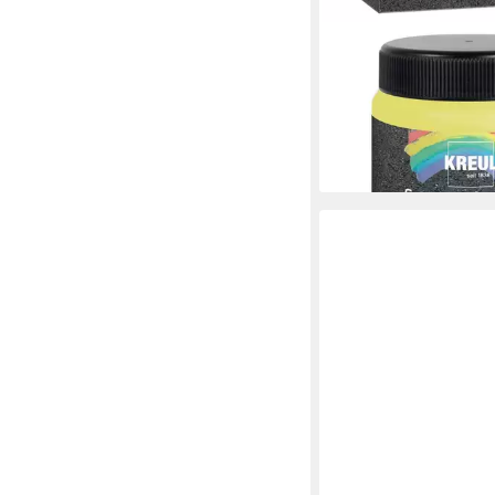
C. KREUL
Kreidefarbe KREUL
Straßenmalfarben Str
ab 12,14 €
(25,29 €/ 1 l)
lieferbar - in 3-4 Werktag