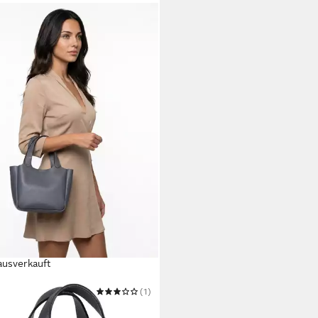
ausverkauft
Y
(1)
eltasche