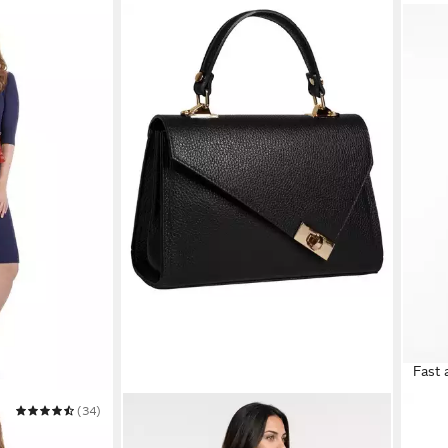
Fast 
(34)
CLUTY
CLUT
Henkeltasche
Henk