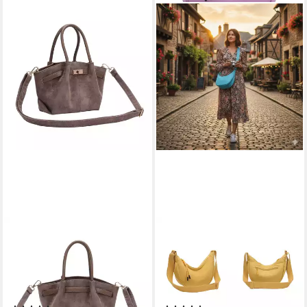
ITALYSHOP24
ITALYSHOP24
Schultertasche Damen Tasche
Schultertasche Damen Tasche
Tote Bag Handtasche
Runde Brusttasche MOON
Wildleder Optik Mini Bag
Bag CrossBody Crossover
Business, Umhängetasche
Nylon, Umhängetasche