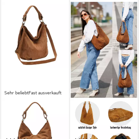
Sehr beliebt
Fast ausverkauft
ITALYSHOP24
CASPAR
Schultertasche DAMEN
Schultertasche Damen
SHOPPER Hobo Bag
Vintage Leder Tasche Hobo
Umhängetasche Handtasche
Bag - CLASSIC LINE - Modell
City Bag Cross-Over (Spar-
No.617, 100% italienisches