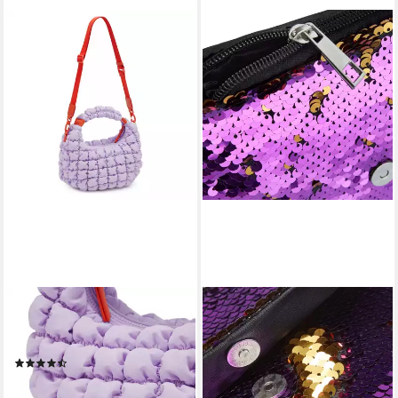
LES VISIONNAIRES
DRESSFORFUN
Schultertasche Unio
Henkeltasche Handtasche mit
Kitzbuehel S, Polyester
Wendepailletten, Innenmaß
(10)
ca. 17 x 1,5 x 19 cm
119,00 €
(Tragetasche,
lieferbar - in 2-3 Werktagen bei dir