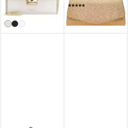
59,93 €
UVP
79,90 €
(1)
24,95 €
-25%
lieferbar - in 2-3 Werktagen bei dir
lieferbar - in 2-3 Werktagen bei dir