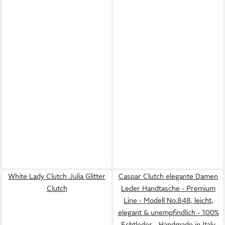
White Lady Clutch Julia Glitter
Caspar Clutch elegante Damen
Clutch
Leder Handtasche - Premium
Line - Modell No.848, leicht,
elegant & unempfindlich - 100%
Echtleder - Handmade in Italy