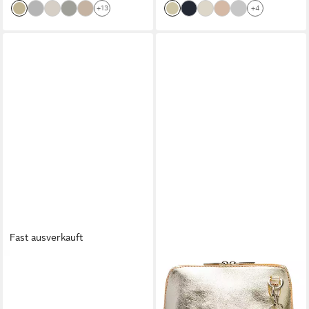
+13
+4
Fast ausverkauft
CASPAR
CASPAR
Clutch Leder Envelope
Clutch Kleine elegante Damen
Abendtasche Damen Tasche -
Umhängetasche - CLASSIC