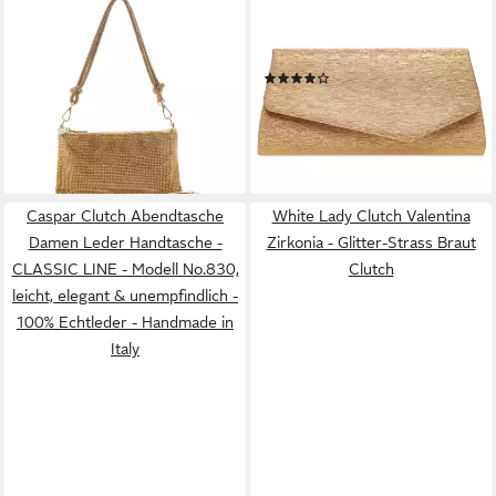
SEIDENFELT MANUFAKTUR
CASPAR
Schultertasche Hallila,
Clutch TA527 Damen
Polyurethan
elegante Glanz Abendtasche
(1)
59,94 €
UVP
99,90 €
24,95 €
-40%
lieferbar - in 2-3 Werktagen bei dir
lieferbar - in 2-3 Werktagen bei dir
Caspar Clutch Abendtasche
White Lady Clutch Valentina
Damen Leder Handtasche -
Zirkonia - Glitter-Strass Braut
CLASSIC LINE - Modell No.830,
Clutch
leicht, elegant & unempfindlich -
100% Echtleder - Handmade in
Italy