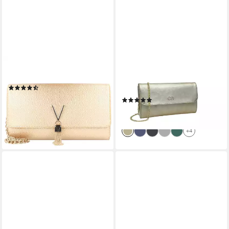
VALENTINO BAGS
COLLEZIONE ALESSANDRO
Clutch Divina, Kunstleder
Clutch Eleganz, aus Leder, mit
(35)
separaten Fächern
67,99 €
UVP
79,99 €
(3)
64,99 €
-15%
lieferbar - in 2-3 Werktagen bei dir
lieferbar - in 2-3 Werktagen bei dir
+4
+9