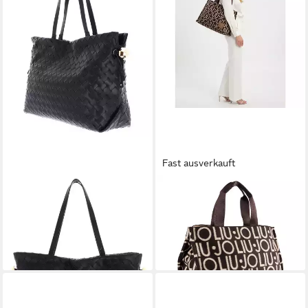
Fast ausverkauft
LIU JO
LIU JO
Handtasche ECS Tote
Shopper, 100 % Polyester
ab 152,15 €
109,00 €
UVP
179,00 €
lieferbar - in 2-3 Werktagen bei dir
-15%
lieferbar - in 2-3 Werktagen bei dir