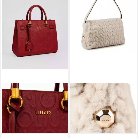
LIU JO
LIU JO
Handtasche M TOTE
Schultertasche Riccy, 100 %
143,10 €
UVP
159,00 €
Polyester
149,00 €
-10%
lieferbar - in 2-3 Werktagen bei dir
lieferbar - in 2-3 Werktagen bei dir