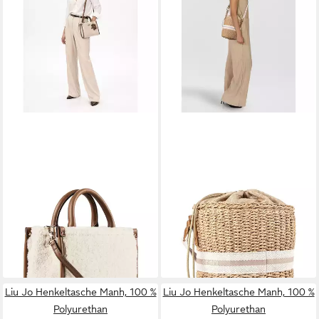
LIU JO
LIU JO
Henkeltasche Ridhi, 100 %
Beuteltasche Summer, Papier
101,05 €
Polyester
UVP
129,00 €
139,00 €
-22%
lieferbar - in 2-3 Werktagen bei dir
lieferbar - in 2-3 Werktagen bei dir
Liu Jo Henkeltasche Manh, 100 %
Liu Jo Henkeltasche Manh, 100 %
Polyurethan
Polyurethan