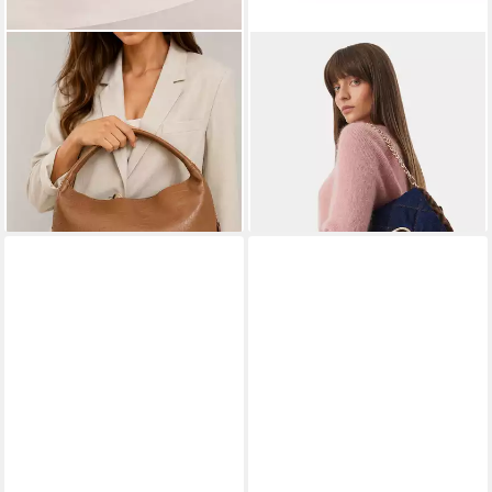
LIU JO
LIU JO
Handtasche ECS L TOTE
Handtasche M CROSSBODY -
143,10 €
UVP
159,00 €
Crossbody Bag mit Kette und
-10%
Steppung
lieferbar - in 2-3 Werktagen bei dir
152,10 €
UVP
169,00 €
-10%
lieferbar - in 2-3 Werktagen bei dir