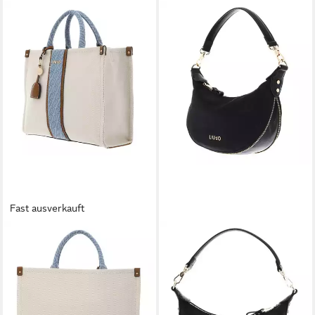
Fast ausverkauft
LIU JO
LIU JO
Handtasche Tote Bag
Schultertasche Hobo Bag
98,95 €
102,86 €
UVP
159,00 €
UVP
139,00 €
-38%
-26%
lieferbar - in 2-3 Werktagen bei dir
lieferbar - in 2-3 Werktagen bei dir