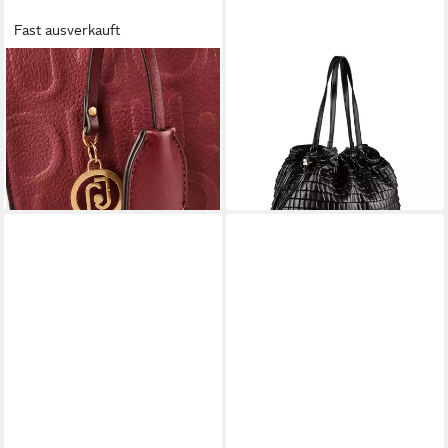
Fast ausverkauft
LIU JO
LIU JO
Henkeltasche Manh, 100 %
Shopper Riccy, 100 %
Polyurethan
Polyurethan
149,00 €
ab 152,10 €
UVP
169,00 €
lieferbar - in 2-3 Werktagen bei dir
-10%
lieferbar - in 2-3 Werktagen bei dir