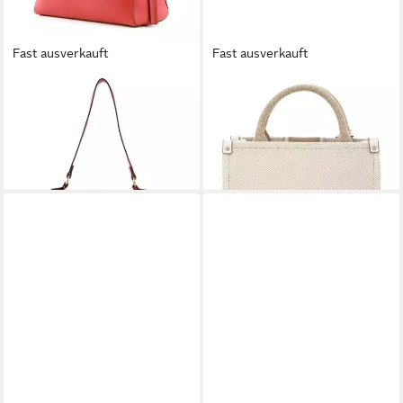
Fast ausverkauft
Fast ausverkauft
LIU JO
LIU JO
Schultertasche Estrosa
Handtasche Tote Bag
59,60 €
94,48 €
UVP
149,00 €
UVP
139,00 €
-60%
-32%
lieferbar - in 2-3 Werktagen bei dir
lieferbar - in 2-3 Werktagen bei dir