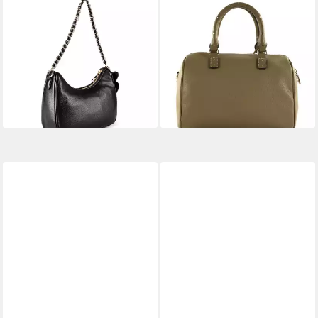
LIU JO
LIU JO
Schultertasche Achala,
Handtasche ECS Satchel Bag
118,15 €
Polyurethan
UVP
139,00 €
ab 108,12 €
UVP
139,00 €
-15%
lieferbar - in 2-3 Werktagen bei dir
-22%
lieferbar - in 2-3 Werktagen bei dir