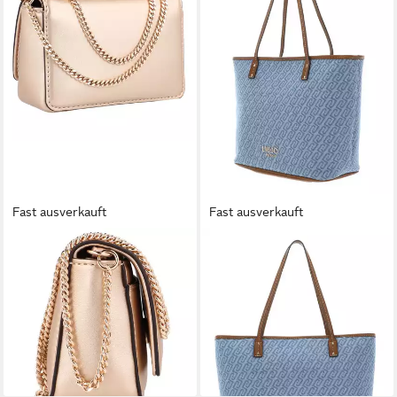
Fast ausverkauft
Fast ausverkauft
LIU JO
LIU JO
Umhängetasche Caliwen,
Handtasche Tote
69,50 €
Polyurethan
UVP
139,00 €
61,62 €
UVP
79,00 €
-50%
lieferbar - in 2-3 Werktagen bei dir
-22%
lieferbar - in 2-3 Werktagen bei dir