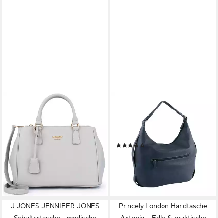
PRINCELY LONDON
GABOR
Handtasche Victoria –
Hobo Malu, aus weichem
Praktische Eleganz für Büro,
genarbtem Lederimitat mit
Alltag und Freizeit
raffinierten Cut-Outs
(49)
49,99 €
UVP
99,90 €
47,28 €
-50%
lieferbar - in 1-2 Werktagen bei dir
lieferbar - in 2-3 Werktagen bei dir
J JONES JENNIFER JONES
Princely London Handtasche
Schultertasche - modische
Antonia – Edle & praktische