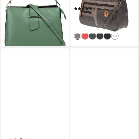
Henkeltasche
lieferbar - in 6-8 Werktagen bei dir
(108)
+5
28,95 €
UVP
34,95 €
-17%
lieferbar - in 2-3 Werktagen bei dir
+11