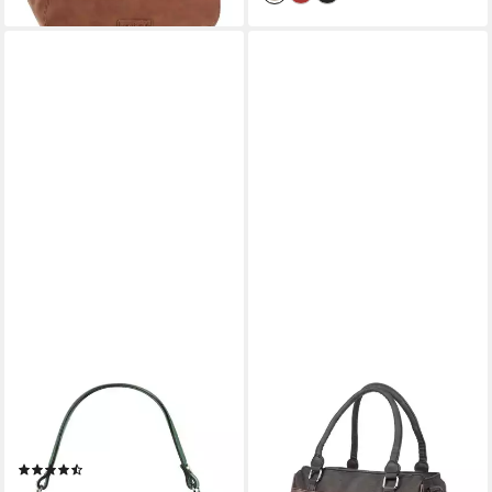
Frau Frauen Jungen Arbeit
Business Schule Büro usw
CLUTY
CHRISTIAN WIPPERMANN
Henkeltasche, echt Leder,
Henkeltasche Große Damen
Made in Italy
Tasche Umhängetasche
(40)
Schultertasche (1 tlg),
59,90 €