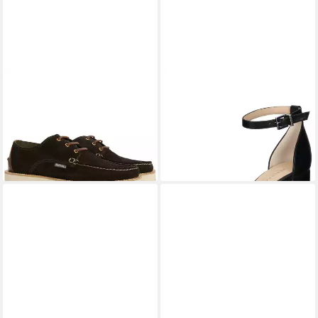
BARBOUR
Bootsschuh Aydon
PETER KAISER
Sandalen
Derby Mokassin
Leder . High-Heel-Sandalette
112,49 €
102,95 €
UVP
189,00 €
UVP
189,90 €
-40%
-46%