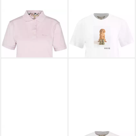
BARBOUR
Poloshirt Poloshirt
BARBOUR
T-Shirt T-Shirt
Bowford
Bedale
50,99 €
28,49 €
UVP
69,90 €
UVP
39,90 €
-27%
-29%
BARBOUR
Mokassin Darras
BARBOUR
T-Shirt T-Shirt