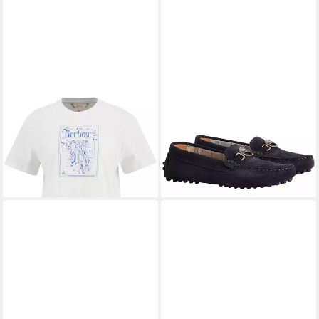
BARBOUR
T-Shirt T-Shirt
BARBOUR
Slipper Laire
Hambleton
Mokassin
29,99 €
101,99 €
UVP
49,90 €
UVP
139,00 €
-40%
-27%