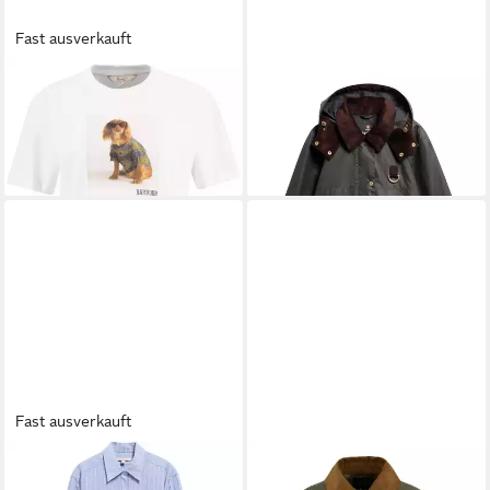
Fast ausverkauft
BARBOUR
T-Shirt T-Shirt
BARBOUR
Allwetterjacke
Marine
Wachsjacke Wrenwood
27,74 €
449,99 €
UVP
39,90 €
-30%
Fast ausverkauft
BARBOUR
Hemdblusenkleid
BARBOUR
Funktionsjacke