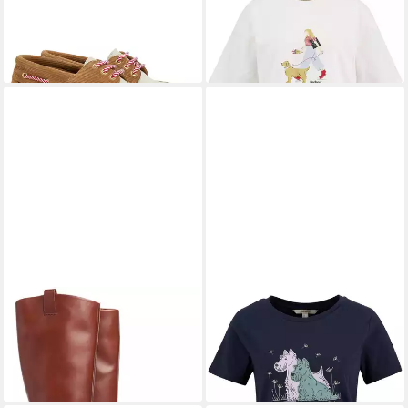
Mokassin
Derwent
112,49 €
35,24 €
UVP
159,00 €
UVP
49,90 €
-29%
-29%
BARBOUR
Stiefel Theodora
BARBOUR
T-Shirt T-Shirt
Stiefel
Clover
175,49 €
39,99 €
299,00 €
UVP
49,90 €
-41%
-20%