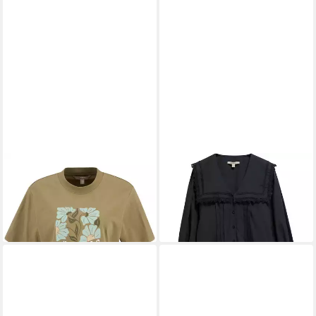
BARBOUR
T-Shirt T-Shirt
BARBOUR
Midikleid Kleid
Selena
Tisbury Mini
29,99 €
189,99 €
UVP
49,90 €
-40%