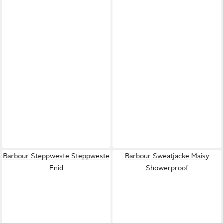
Barbour Steppweste Steppweste
Barbour Sweatjacke Maisy
Enid
Showerproof