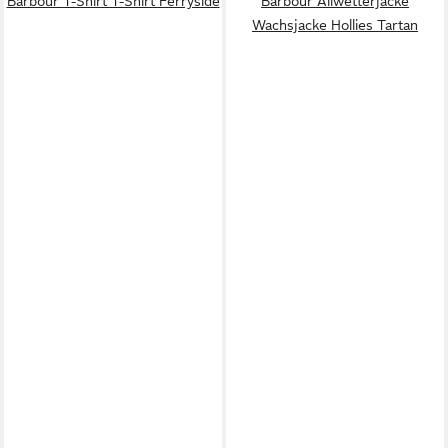
Barbour T-Shirt T-Shirt Ferryside
Barbour Allwetterjacke
Wachsjacke Hollies Tartan