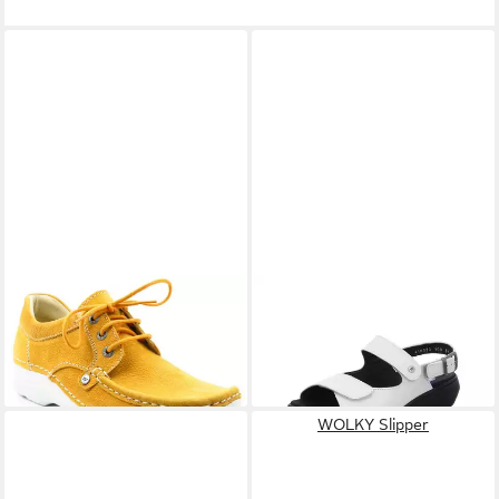
WOLKY
Seamy-Up Slipper
WOLKY
white Sandalette
119,90 €
139,95 €
UVP
129,95 €
(119,90 €/ 1 Paar)
-8%
WOLKY Slipper