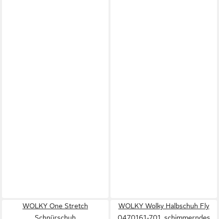
WOLKY One Stretch
WOLKY Wolky Halbschuh Fly
Schnürschuh
0470161-701, schimmerndes