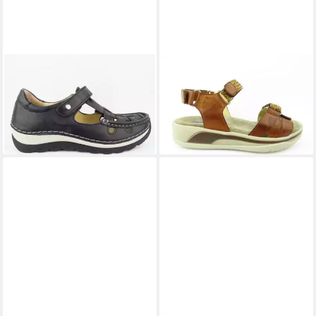
WOLKY
Zambezi Oxford black
WOLKY
Acula Softy Wax
Sandale
cognac Sandale
149,90 €
109,90 €
UVP
159,95 €
UVP
129,95 €
(149,90 €/ 1 Paar)
(109,90 €/ 1 Paar)
-6%
-15%