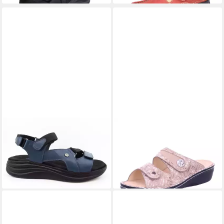
WOLKY
Cirro Savana Lth
WOLKY
Mira Soft Pantolette
119,90 €
jeans Sandale
139,90 €
UVP
149,95 €
(139,90 €/ 1 Paar)
-7%