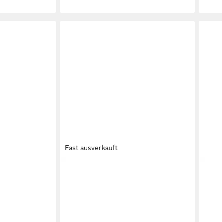
Fast ausverkauft
hensandale
CRICKIT
ROJA Riemchensandale
CRI
119,95 €
119,
UVP
144,95 €
-17%
-17%