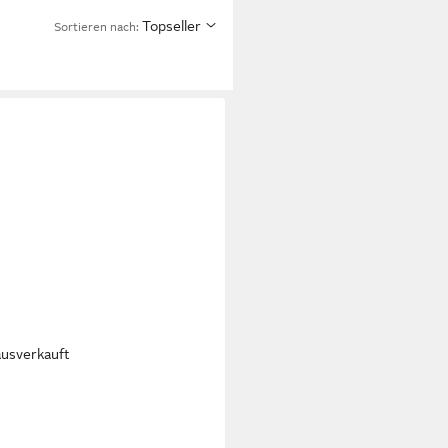
Topseller
Sortieren nach:
ausverkauft
CKIT
RODA Riemchensandale
45 €
UVP
144,95 €