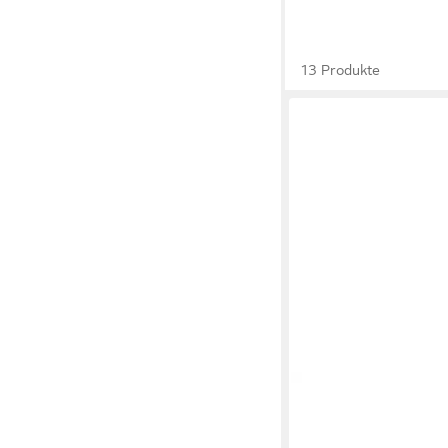
13 Produkte
CRICKIT
RILANA Pant
119,95 €
UVP
144,95 €
-17%