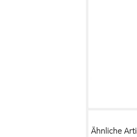
CRICKIT
OSTIA Riemc
125,95 €
UVP
144,95 €
-13%
Ähnliche Arti