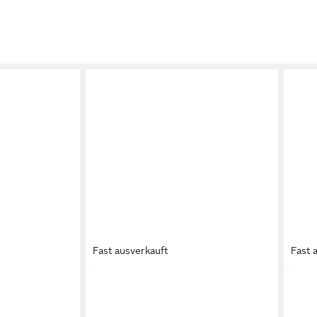
Fast ausverkauft
Fast 
olette
CRICKIT
ODINE Zehentrenner
CRI
119,95 €
130,
UVP
144,95 €
-17%
-10%