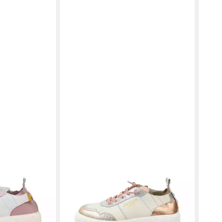
ker
CRICKIT
OAKLI Sneaker
174,95 €