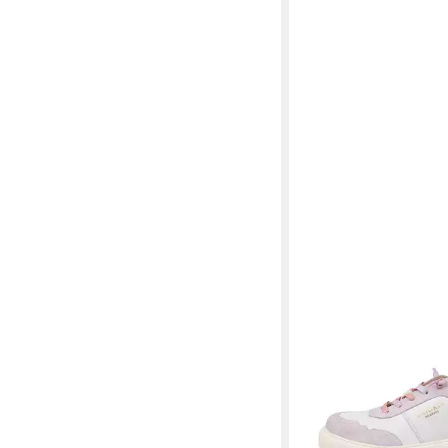
CRICKIT
OAKLI Snea
ab 139,07 €