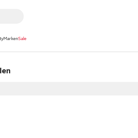
ty
Marken
Sale
len