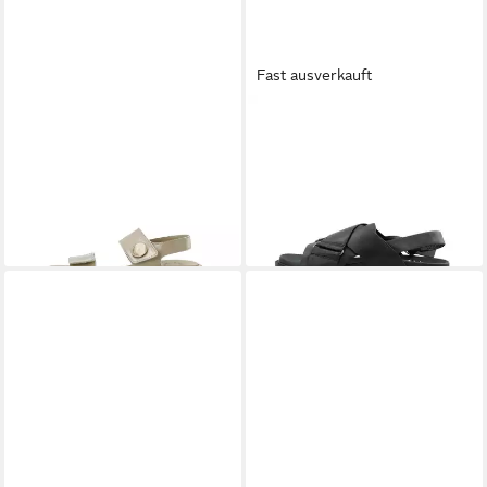
Fast ausverkauft
CA'SHOTT
Ca'Shott Sandals
CA'SHOTT
Ca'Shott Sandals
CASGRACE Sandale
CASAMANDA Sandale
134,99 €
98,99 €
UVP
159,99 €
UVP
109,99 €
-16%
-10%