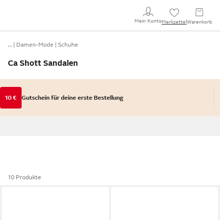
Mein Konto
Merkzettel
Warenkorb
…
Damen-Mode
Schuhe
Ca Shott Sandalen
10 €
Gutschein für deine erste Bestellung
10 Produkte