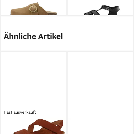
Ähnliche Artikel
Fast ausverkauft
EL NATURALISTA
N5791
CA'SHOTT
Ca'Shott
Balance Wood Sandale
sandalette CASAVA