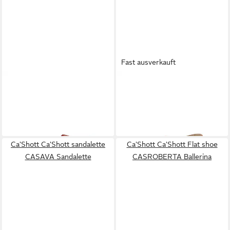
Fast ausverkauft
CA'SHOTT
Ca'Shott
CA'SHOTT
Ca'Shott
sandalette CASGITTA
sandalette CASGITTA
117,99 €
129,99 €
Sandalette
UVP
139,99 €
Sandalette
-16%
Ca'Shott Ca'Shott sandalette
Ca'Shott Ca'Shott Flat shoe
CASAVA Sandalette
CASROBERTA Ballerina