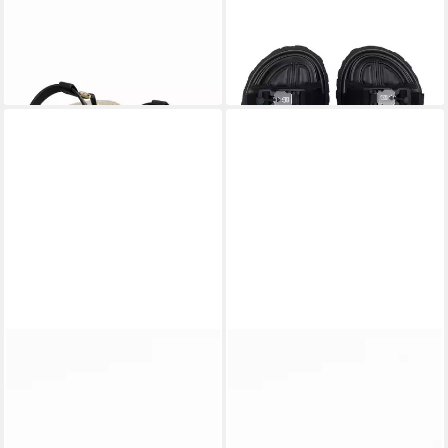
PHILIPP PLEIN
Hexagon
DOLCE & GABBANA
Sandale
730,00 €
Sandale
UVP
995,00 €
179,00 €
UVP
570,00 €
-27%
-69%