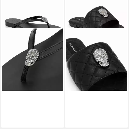
PHILIPP PLEIN
Skull Mit
PHILIPP PLEIN
Skull Mit
Schmucksteinen Sandale
Schmucksteinen Sandale
210,00 €
220,00 €
UVP
570,00 €
UVP
700,00 €
-63%
-69%