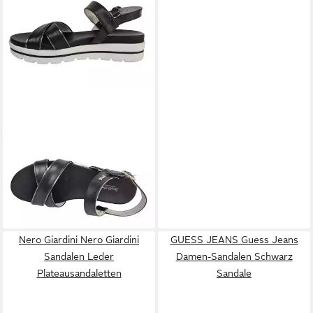
NERO GIARDINI
Leon nero
Sandale Sandale
79,90 €
UVP
115,00 €
(79,90 €/ 1 Paar)
-31%
Nero Giardini Nero Giardini
GUESS JEANS Guess Jeans
Sandalen Leder
Damen-Sandalen Schwarz
Plateausandaletten
Sandale