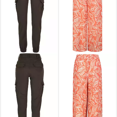
SUBLEVEL
Stoffhose
23,99 €
UVP
29,99 €
-20%