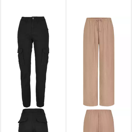
SUBLEVEL
Stoffhose
23,99 €
UVP
29,99 €