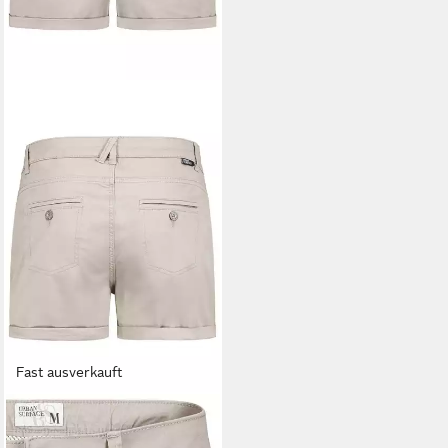
Fast ausverkauft
URBAN SURFACE
Chinoshorts Damen Stretch-