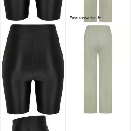
Fast ausverkauft
SUBLEVEL
Stoffhose
27,99 €
UVP
34,99 €
-20%
URBAN CLASSICS
Stoffhose Urban Classics