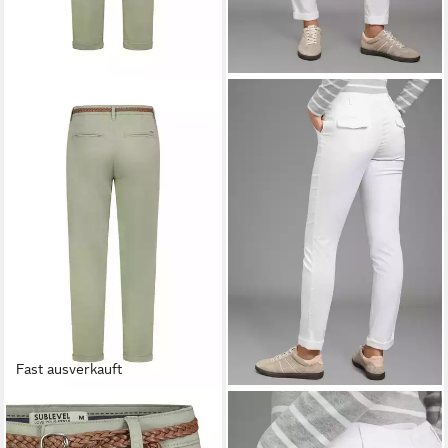
Fast ausverkauft
SUBLEVEL
AJC
Stoffhose Damen Chino Hose
Chinohose in lässiger Form