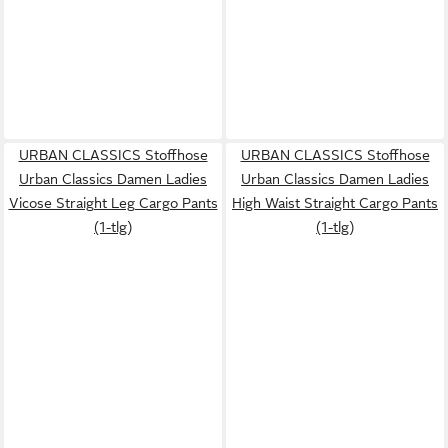
URBAN CLASSICS Stoffhose
URBAN CLASSICS Stoffhose
Urban Classics Damen Ladies
Urban Classics Damen Ladies
Vicose Straight Leg Cargo Pants
High Waist Straight Cargo Pants
(1-tlg)
(1-tlg)