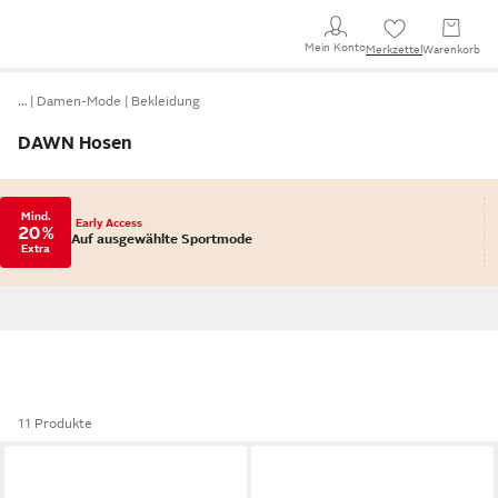
Mein Konto
Merkzettel
Warenkorb
…
Damen-Mode
Bekleidung
DAWN Hosen
Mind.
Early Access
20 %
Auf ausgewählte Sportmode
Extra
11 Produkte