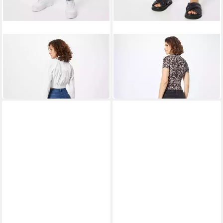
DAWN
DAWN
Skinny-fit-Jeans (1-tlg)
Skinny-fit-Jeans (1-tlg)
Plain/ohne Details
Weiteres Detail
64,90 €
64,90 €
139,00 €
139,00 €
-53%
-53%