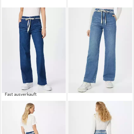
Fast ausverkauft
DAWN
DAWN
Weite Jeans (1-tlg)
Weite Jeans (1-tlg)
Plain/ohne Details
Plain/ohne Details
125,00 €
125,00 €
139,00 €
139,00 €
-10%
-10%