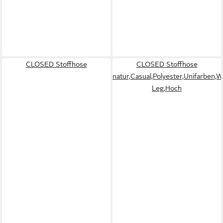
CLOSED Stoffhose
CLOSED Stoffhose
natur,Casual,Polyester,Unifarben,W
Leg,Hoch