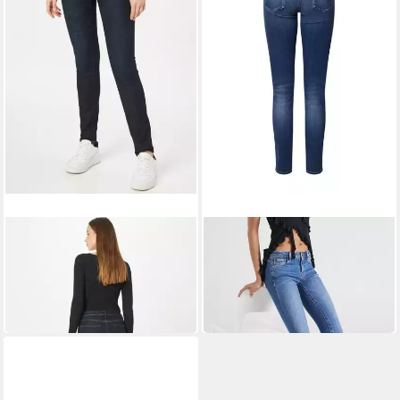
DAWN
DAWN
Skinny-fit-Jeans (1-tlg)
Skinny-fit-Jeans Original (1-
Weiteres Detail
tlg) Weiteres Detail
54,90 €
54,90 €
139,00 €
139,00 €
-61%
-61%