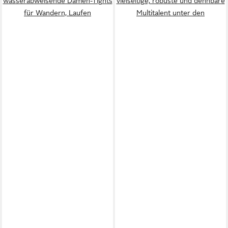
wasserabweisende Damen-Tights
vielseitige, robuste und dehnbare
für Wandern, Laufen
Multitalent unter den