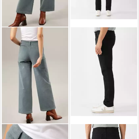
ANISTON CASUAL
DAWN
Cordhose in angesagter
5-Pocket-Jeans Dusk