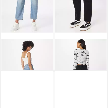
DAWN
DAWN
Straight-Jeans (1-tlg)
Loose-fit-Jeans (1-tlg)
Plain/ohne Details
Plain/ohne Details
109,00 €
79,90 €
139,00 €
99,90 €
-22%
-20%