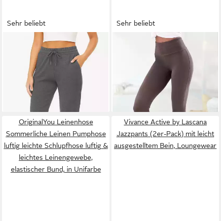
Sehr beliebt
Sehr beliebt
ROSS CAMP
Jogginghose
LASCANA
Leggings mit
Jogginghose Damen (1-tlg)
breitem Bündchen
17,89 €
26,99 €
Baumwolle, Elasthan
UVP
38,99 €
-54%
+3
OriginalYou Leinenhose
Vivance Active by Lascana
Sommerliche Leinen Pumphose
Jazzpants (2er-Pack) mit leicht
luftig leichte Schlupfhose luftig &
ausgestelltem Bein, Loungewear
leichtes Leinengewebe,
elastischer Bund, in Unifarbe