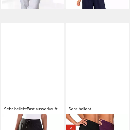
Sehr beliebt
Fast ausverkauft
Sehr beliebt
BEACHTIME BY LASCANA
VIVANCE ACTIVE BY
7/8-Strandhose aus weichem
LASCANA
Caprihose (2er-