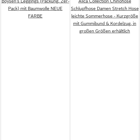
Boysen's Leggings (Packung, 2er-
Alica Collection Chinohose
Pack) mit Baumwolle NEUE
Schlupfhose Damen Stretch Hose
FARBE
leichte Sommerhose - Kurzgröße
mit Gummibund & Kordelzug, in
großen Größen erhältlich