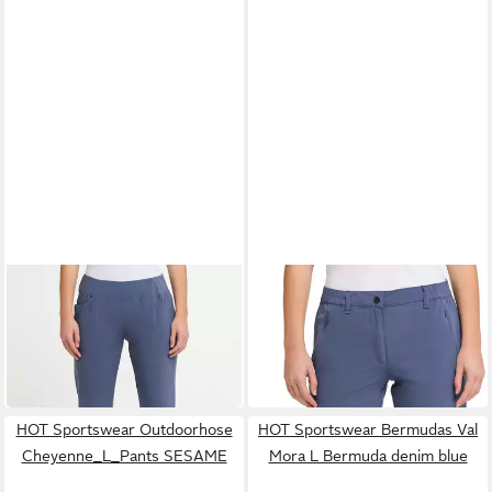
HOT SPORTSWEAR
HOT SPORTSWEAR
Outdoorhose Hot Sportswear
Outdoorhose Hot Sportswear
Damen Wander-Hose
Damen Ordesa Hose
38,85 €
44,40 €
Waipoua
UVP
79,99 €
UVP
69,99 €
-51%
-37%
HOT Sportswear Outdoorhose
HOT Sportswear Bermudas Val
Cheyenne_L_Pants SESAME
Mora L Bermuda denim blue