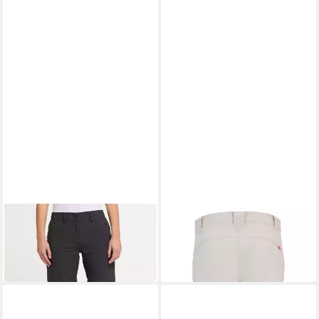
HOT SPORTSWEAR
HOT
Outdoorhose Bavella L_T-Zip
Sporthose
ab 71,99 €
graphite
UVP
79,99 €
99,99 €
-10%