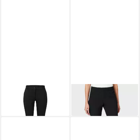
HOT SPORTSWEAR
HOT SPORTSWEAR
Outdoorhose Aspen L_Pants
Outdoorhose Abisko
black
L_Thermopants black
94,49 €
89,99 €