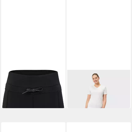
HOT SPORTSWEAR
HOT SPORTSWEAR
Outdoorhose Soomaa warm
Funktionshose Sierre
L_Tights BLACK
L_Pants graphite
ab 71,99 €
79,99 €
UVP
79,99 €
-10%