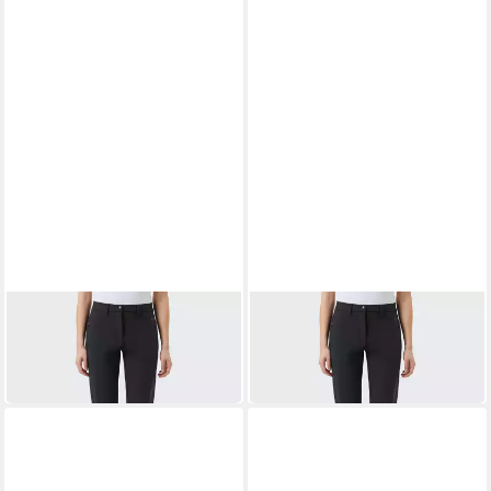
HOT SPORTSWEAR
HOT SPORTSWEAR
Funktionshose Denali
Funktionshose Denali
L_Pants black
L_Pants black
104,90 €
99,90 €