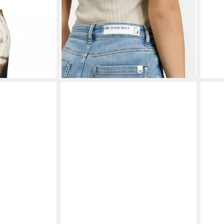
ose mit
SMITH & SOUL
7/8-Jeans Culotte,
SMI
r-Print
Cropped
Bund
ab 73,99 €
79,9
€
UVP
89,99 €
-18%