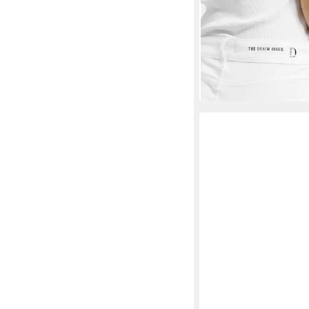
SMITH & SOUL
5-Poc
Straight-Fit, Mid Rise
ab 72,99 €
UVP
89,99 
-19%