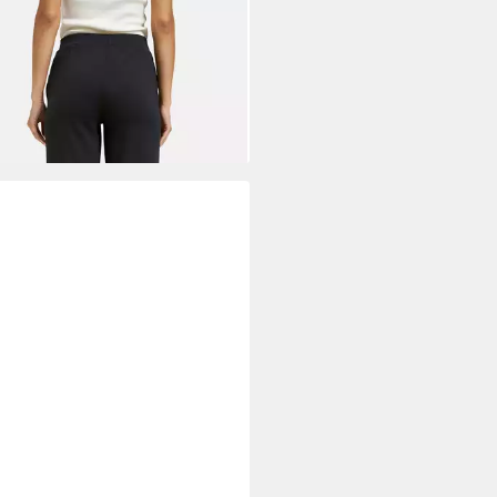
TH & SOUL
Stoffhose mit
steppten Bügelfalten
1,99 €
UVP
79,99 €
%