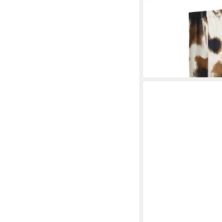
SMITH & SOUL
Stoffh
Elastikbund und Allove
ab 80,99 €
UVP
99,99 
-19%