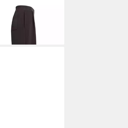
TH & SOUL
Schlupfhose mit
falten, Wide Leg
9 €