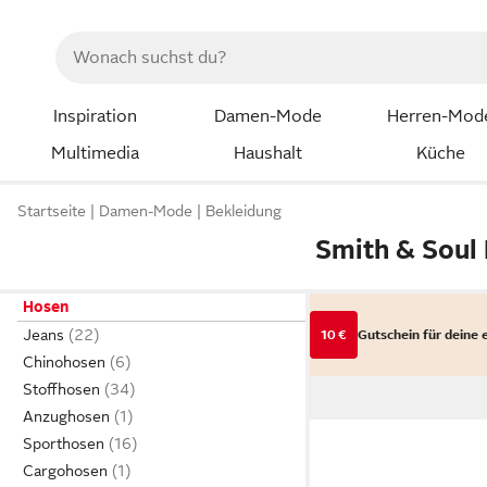
Inspiration
Damen-Mode
Herren-Mod
Multimedia
Haushalt
Küche
Startseite
Damen-Mode
Bekleidung
Smith & Soul
Hosen
Jeans
10 €
Gutschein für deine 
Chinohosen
Stoffhosen
Anzughosen
Sporthosen
Cargohosen