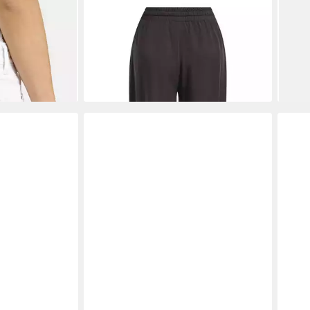
ket-Jeans im
SMITH & SOUL
Schlupfhose mit
SMI
Elastikbund, Lyocell
abge
ab 72,99 €
ab 6
€
UVP
89,99 €
-19%
-23