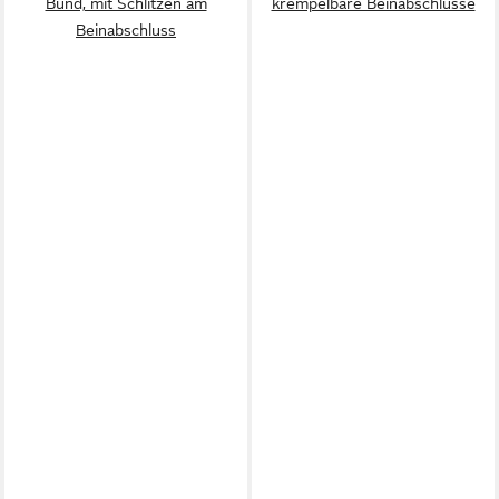
Bund, mit Schlitzen am
krempelbare Beinabschlüsse
Beinabschluss