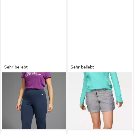
Sehr beliebt
Sehr beliebt
KANGAROOS
Sporthose
KANGAROOS
Bermudas
Große Größen
krempelbar
ab 20,99 €
ab 23,10 €
UVP
24,99 €
UVP
39,99 €
-16%
-42%