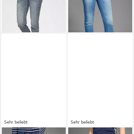
-19%
Leibhöhe, 7/8-Länge
-19%
+1
Sehr beliebt
Sehr beliebt