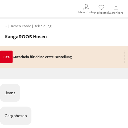
Mein Konto
Merkzettel
Warenkorb
…
Damen-Mode
Bekleidung
KangaROOS Hosen
10 €
Gutschein für deine erste Bestellung
Jeans
Cargohosen