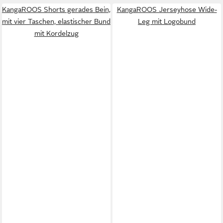
KangaROOS Shorts gerades Bein,
KangaROOS Jerseyhose Wide-
mit vier Taschen, elastischer Bund
Leg mit Logobund
mit Kordelzug