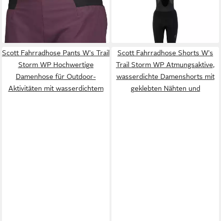
W's RC Run
W's Gravel Warm +++
96,25 €
134,55 €
Hochfunktionale Damen-
UVP
179,95 €
Radhose für optimalen Schutz
-25%
bei Kälte und
Scott Fahrradhose Pants W's Trail
Scott Fahrradhose Shorts W's
Storm WP Hochwertige
Trail Storm WP Atmungsaktive,
Damenhose für Outdoor-
wasserdichte Damenshorts mit
Aktivitäten mit wasserdichtem
geklebten Nähten und