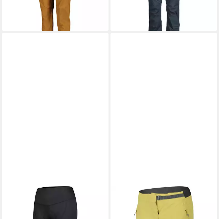
-37%
-55%
SCOTT
Fahrradhose Knickers
SCOTT
Fahrradhose Shorts
W's Endurance 10 +++
W's Trail Vertic With Pad