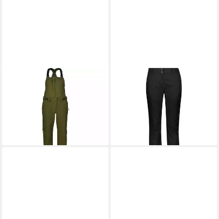
SCOTT
Skihose Pants W's
SCOTT
Skihose Pants W's
Vertic 3L
Ultimate Dryo 10
173,25 €
87,85 €
UVP
329,95 €
UVP
219,95 €
-47%
-60%
+11