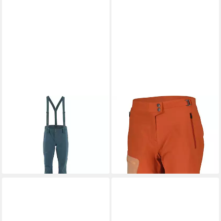
SCOTT
Skihose Pants W's
SCOTT
Funktionsshorts
Explorair 3L
Shorts W's Explorair Light
110,25 €
46,95 €
UVP
269,95 €
UVP
69,95 €
-59%
-33%
+4
+14