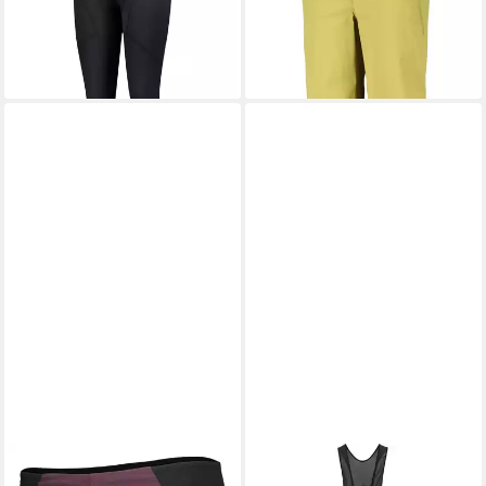
120,65 €
54,95 €
UVP
99,90 €
-45%
SCOTT
Laufshorts Split Short
SCOTT
Fahrradhose Tights