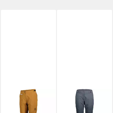
SCOTT
Fahrradhose Pants
SCOTT
Skihose Pants W's
W's Trail Tuned
Ultimate DRX
93,75 €
ab 118,05 €
UVP
149,95 €
UVP
259,95 €