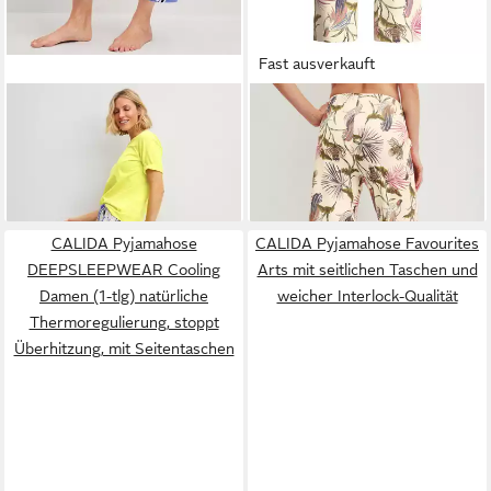
Fast ausverkauft
CALIDA
Pyjamahose Late
CALIDA
Schlafhose
Bloom M&M Damen (1-tlg)
Favourites Arts mit Allover-
59,95 €
39,99 €
Seitentaschen, weich,
Print, in weicher Single-
UVP
49,95 €
elastischer Bund
Jersey-Qualität
-20%
CALIDA Pyjamahose
CALIDA Pyjamahose Favourites
DEEPSLEEPWEAR Cooling
Arts mit seitlichen Taschen und
Damen (1-tlg) natürliche
weicher Interlock-Qualität
Thermoregulierung, stoppt
Überhitzung, mit Seitentaschen