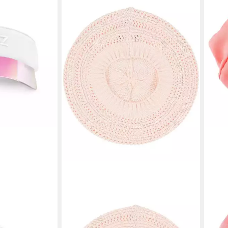
LOEVENICH
LIP
E Solar Visor
Baskenmütze Loevenich Béret mit
Ball
süßem Loch-Muster
Schi