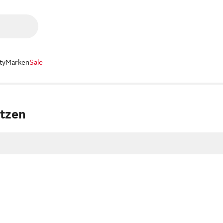
ty
Marken
Sale
tzen