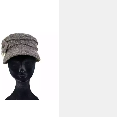
LEZIONE ALESSANDRO
rmmütze Sherlock