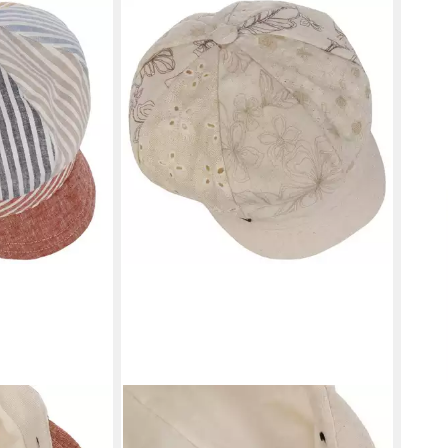
LIPODO
COL
hirmmütze mit
Ballonmütze (1-St) Schirmmütze mit
Schi