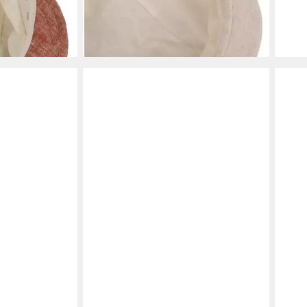
64,9
Schirm, Made in Italy
liefe
44,95 €
lieferbar - in 2-3 Werktagen bei dir
en bei dir