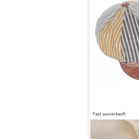
Fast ausverkauft
LIPODO
Ballonmütze (1-St) Sc