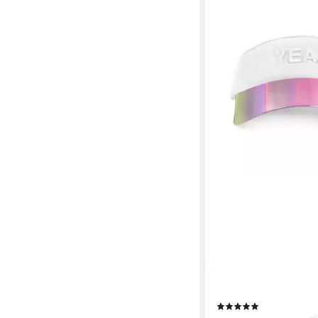
YEAZ
Schirmmütze ESCAPAD
(5)