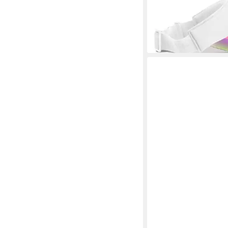
99,95 €
UVP
149,00 €
-33%
lieferbar - in 3-4 Werktag