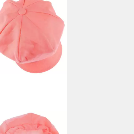
ODO
onmütze (1-St) Schirmmütze mit
rm, Made in Italy