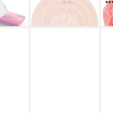
39,95 €
40,9
lieferbar - in 2-3 Werktagen bei dir
liefe
en bei dir
+4