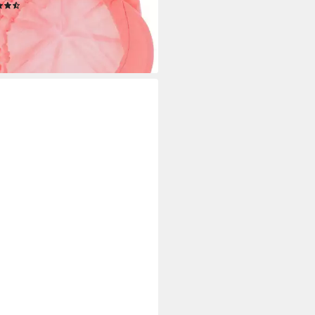
(6)
5 €
rbar - in 2-3 Werktagen bei dir
+2