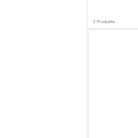
3 Produkte