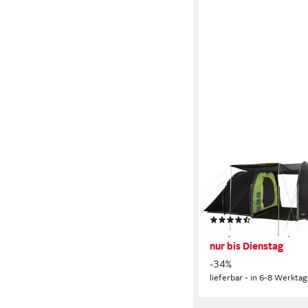
HIGH PEAK
Tunnelzelt Tauris 6, P
(Set, mit Transporttas
(8)
264,99 €
UVP
399,95 €
nur bis Dienstag
-34%
lieferbar - in 6-8 Werktag