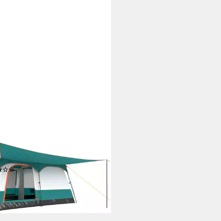
TWAY
elzelt, Personen: 6,
erdichtes Campingzelt mit
etasche
(6)
72,99 €
UVP
199,99 €
rbar - in 3-4 Werktagen bei dir