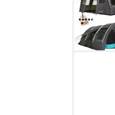
dunklen Schlafkabinen
bewegliche Frontwand
2 m Stehhöhe, Vorzelt,
(3)
219,00 €
249,00 €
-12%
lieferbar - in 4-5 Werktag