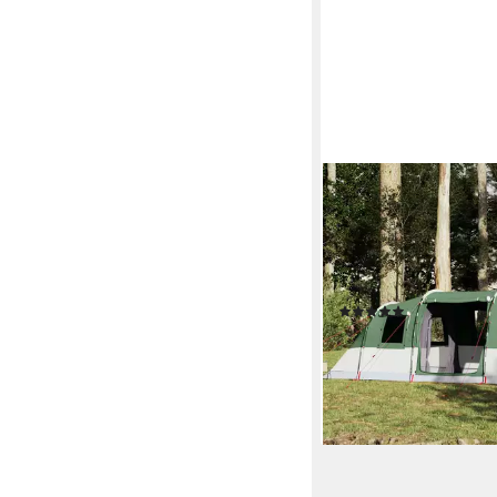
FURNICATO
Faltzelt Familienzelt T
564x240x205 cm Grün,
Campingzelt mit 2 Sch
Anschluss und Traget
(1)
ab 267,95 €
UVP
434,9
-38%
lieferbar - in 4-5 Werktag
+1