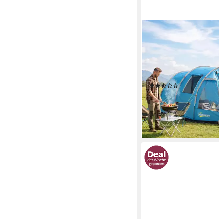
OUTSUNNY
Kuppelzelt Familienzel
Fenster, Packtasche, Z
4 (Festivalzelt, 1 tlg., 
2000 mm Wassersäule,
(4)
Blau
97,90 €
UVP
217,90 €
-55%
lieferbar - in 2-3 Werktag