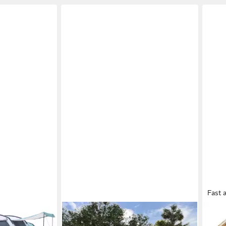
Fast 
FURNICATO
MEU
L Sleeper
Faltzelt Tunnelzelt 6 Personen 700 x
aufb