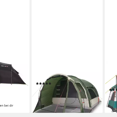
VIDAXL
COS
ersonen: 6
Tunnelzelt Familienzelt 6 Personen
Kupp
che)
Grün Wasserdicht, (1 tlg)
wass
(1)
Trag
ab 182,99 €
lieferbar - in 5-6 Werktagen bei dir
ab 1
-14%
en bei dir
liefe