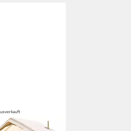
ausverkauft
LBATY
lasbares Zelt Vordach Luftzelt