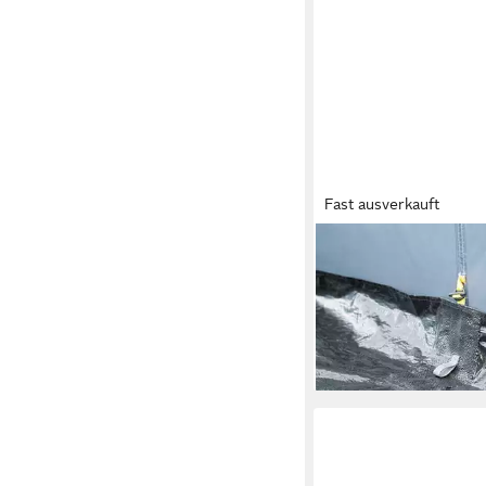
Fast ausverkauft
DWT
Vorzelt Zeltboden Fjo
30,00 €
UVP
50,00 €
-40%
lieferbar - in 3-4 Werktag