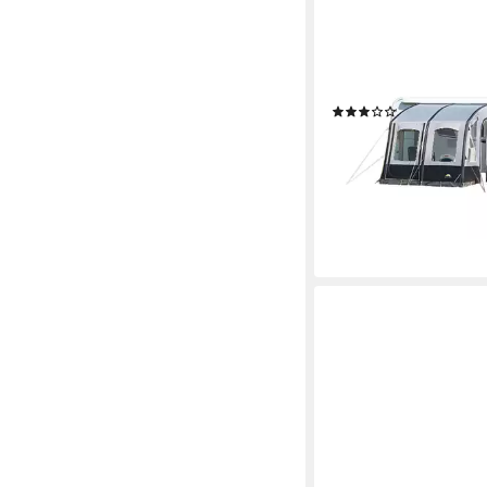
DWT
Vorzelt Speed Air /Hi
(2)
ab 415,00 €
UVP
850,0
-51%
lieferbar - in 3-4 Werktag