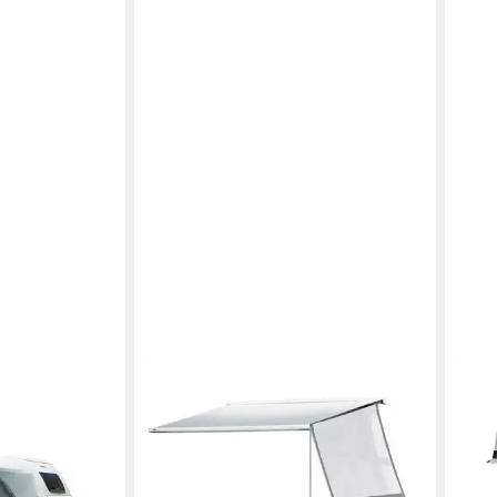
DWT
DWT
25 x 1 mm
Markisenvorzelt Happy Sun
Vorz
761-790 cm)
Markisenwandteile/ Seitenwand, (1
930
ab 1
50,00 €
tlg)
ab 125,00 €
UVP
215,00 €
-12%