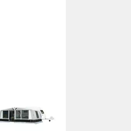
elt Scala Air 280, Gr. 31 (906-
 cm)
.965,00 €
UVP
2.235,00 €