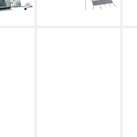
en bei dir
liefe
-42%
lieferbar - in 3-4 Werktagen bei dir