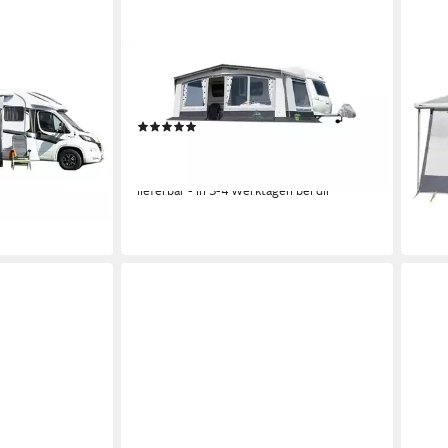
DWT
DWT
gh
Vorzelt WVZ Trend II inkl. 25 x 1 mm
Mark
Gestänge ST, Gr. 10 (821-850 cm)
Mark
0 €
(1)
tlg)
ab 1.240,00 €
UVP
1.680,00 €
ab 1
en bei dir
-26%
-28
lieferbar - in 3-4 Werktagen bei dir
liefe