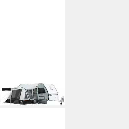
elt Fortuna Air, B/T 300 x 280
00 €
UVP
940,00 €
%
rbar - in 3-4 Werktagen bei dir