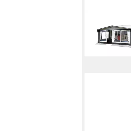
DWT
Vorzelt Polo 240 inkl.
Gestänge ST, Gr. 10 
ab 1.515,00 €
UVP
1.8
-20%
lieferbar - in 3-4 Werktag