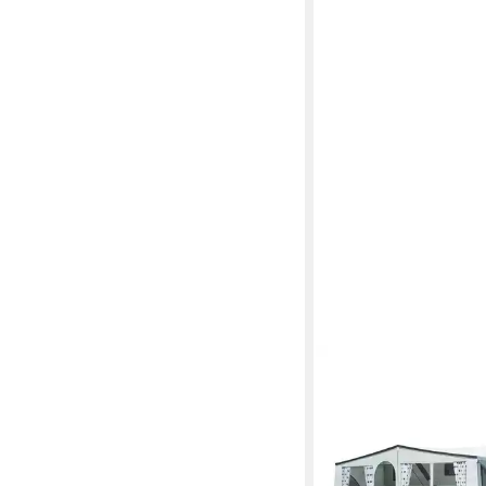
DWT
Vorzelt Winner inkl. 
Gestänge ST, Gr. 8 (
ab 1.160,00 €
UVP
1.4
-20%