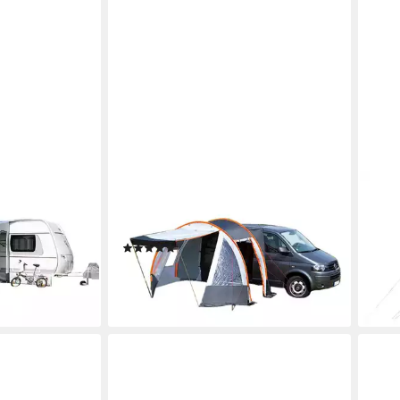
DWT
DWT
High inkl. zwei
Vorzelt Buszelt Picco, 320 x
Vorz
150+100 cm
cm
(1)
505,
50,00 €
280,00 €
UVP
495,00 €
-46
-43%
en bei dir
liefe
lieferbar - in 3-4 Werktagen bei dir