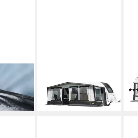
DWT
DWT
rd 30
Vorzelt WVZ Jubilee 40 - 270cm
Vorze
inkl. 25x 1 mm Gestänge ST, Gr. 9
Gest
(791-820 cm)
ab 5
en bei dir
ab 1.245,00 €
liefe
lieferbar - in 3-4 Werktagen bei dir