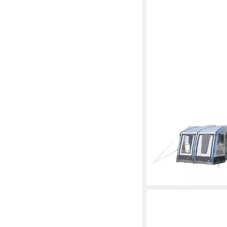
DWT
Vorzelt Space Air HQ/ 
Distanzpolster-Sets
ab 1.000,00 €
UVP
1.2
-20%
lieferbar - in 3-4 Werktag