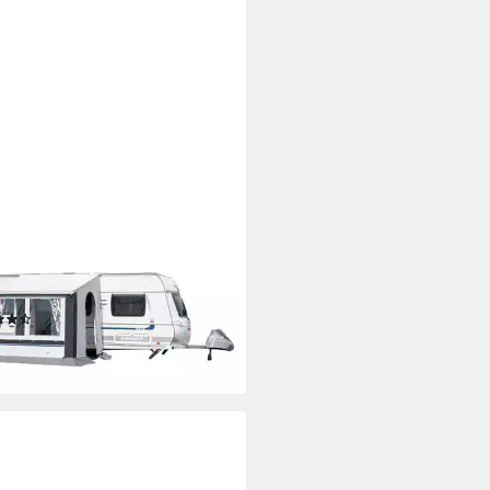
lt Cortina III inkl. 25 x 1 mm
änge Stahl
(2)
95,00 €
rbar - in 3-4 Werktagen bei dir