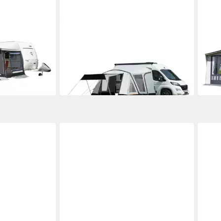
DWT
DWT
 25 x 1 mm
Vorzelt Fortuna Air, B/T 300 x 280
Vorz
(821-850 cm)
cm
Stah
505,00 €
2.63
95,00 €
UVP
940,00 €
liefe
-46%
en bei dir
lieferbar - in 3-4 Werktagen bei dir