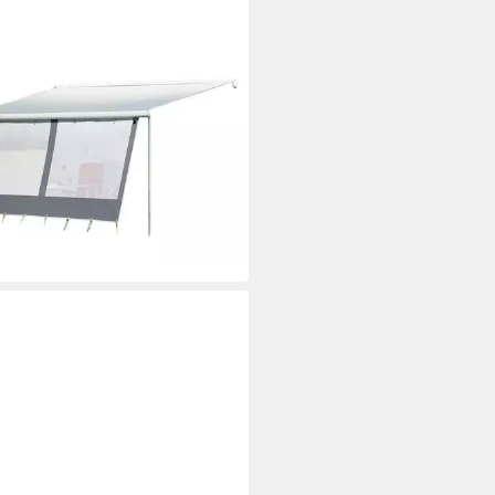
isenvorzelt Happy Sun
isenwandteile/ Vorderwand, (1
15,00 €
UVP
160,00 €
%
rbar - in 3-4 Werktagen bei dir