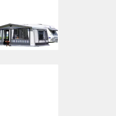
elt Tango 300 inkl. 28x1mm
l Gestänge, Gr. 10 (821-850 cm)
0,00 €
rbar - in 3-4 Werktagen bei dir