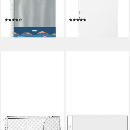
Prospekthülle 200 (2x 100)
Prospekthülle Standard, 100
Prospekthüllen DIN A4
Stück, genarbt, Format A4,
Klarsichthüllen
Multilochung, Öffnung oben
(3)
(13)
5,95 €
4,89 €
lieferbar - in 2-3 Werktagen bei dir
lieferbar - in 2-3 Werktagen bei dir
VELOFLEX
VELOFLEX
Dokumententasche
Prospekthülle Prospekthüllen