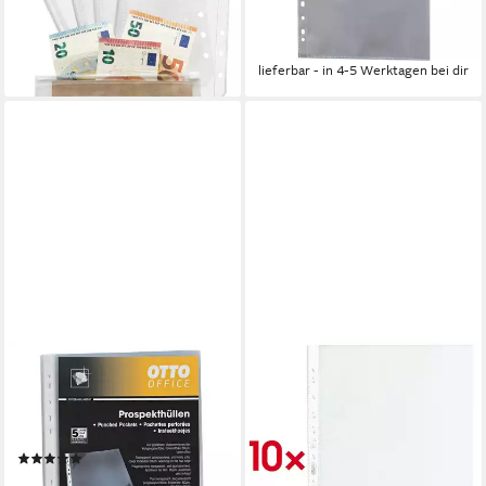
Organizer (4/8/12 Pack)
Recycling PP
ab 4,99 €
17,49 €
lieferbar - in 4-5 Werktagen bei dir
(0,17 €/ 1 Stk)
lieferbar - in 4-5 Werktagen bei dir
OTTO OFFICE PREMIUM
HERLITZ
Prospekthülle Premium, 50
Prospekthülle, 10 Stück,
Stück, glasklar, Format A4 mit
glasklar, Format A4,
Multilochung, oben offen
Eurolochung, oben offen
(6)
ab 2,29 €
ab 6,49 €
lieferbar - in 2-3 Werktagen bei dir