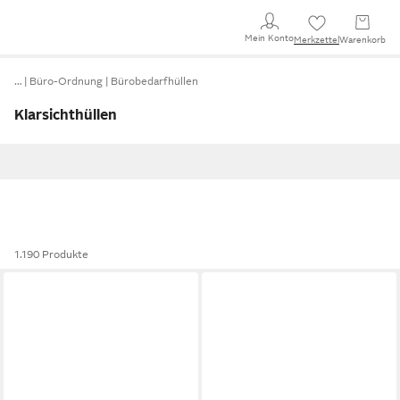
Mein Konto
Merkzettel
Warenkorb
…
Büro-Ordnung
Bürobedarfhüllen
Klarsichthüllen
1.190 Produkte