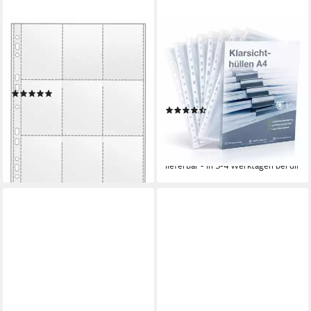
VELOFLEX
OFFICEGURUS®
Prospekthülle Sammelhüllen
Prospekthülle 100x DIN A4
A4 120my glasklar mit 9
Klarsichthüllen - Briefhüllen
Sammlerkartentaschen
Briefumschlag Schreibtisch,
(1)
60mg Stärke / mit Lochung
0,35 €
(6)
lieferbar - in 6-7 Werktagen bei dir
5,99 €
UVP
7,99 €
(0,06 €/ 1 Stk)
-25%
lieferbar - in 3-4 Werktagen bei dir