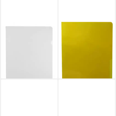
KRANHOLDT
KRANHOLDT
Prospekthülle 100 Stück
Prospekthülle 100 Stück
Sichthüllen A4 120my aus PP,
Sichthüllen A4 aus PP 160my,
mit Daumenaussparung, oben
mit Daumenaussparung, oben
und seitlich offen, genarbt
und seitlich offen
9,22 €
32,99 €
(0,09 €/ 1 Stk)
(0,33 €/ 1 Stk)
lieferbar - in 6-7 Werktagen bei dir
lieferbar - in 4-5 Werktagen bei dir