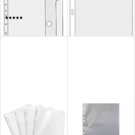
VeloflexDokumentenhülle A4
A5 75my glasklar VE=10
mit Klettverschluss
Stück
(1)
1,68 €
1,77 €
lieferbar - in 6-7 Werktagen bei dir
lieferbar - in 6-7 Werktagen bei dir
BEGINNERBUDGET
KRANHOLDT
Prospekthülle A6
Prospekthülle 100 Stück
Klarsichthüllen
Sichthüllen A4 100my, mit
Reißverschluss PVC Budget
Abheftrand, oben offen, aus