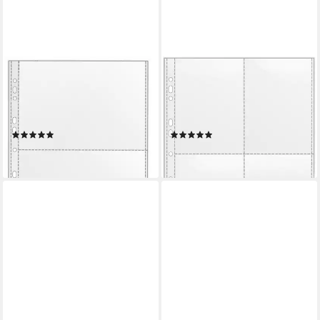
VELOFLEX
VELOFLEX
Prospekthülle Sammelhüllen
Prospekthülle Sammelhüllen
A4 120my glasklar für 2 x A5
A4 120my glasklar für 4 x A6
quer
hoch
(1)
(1)
0,35 €
0,35 €
lieferbar - in 6-7 Werktagen bei dir
lieferbar - in 6-7 Werktagen bei dir