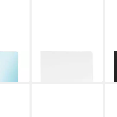
LEITZ
LEITZ
üllen Premium
Fächermappe Solid Sichtbuch DIN A4,
Fäch
lar glatt
40 Hüllen weiß
40Hü
ab 8,09 €
ab 11
in 2-3 Werktagen bei dir
in 2-3