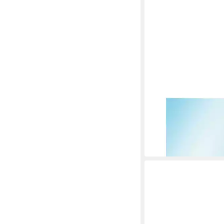
LEITZ
Prospekthülle Sichth
4100-00-35, A4, glask
90,69 €
in 4-5 Werktagen bei dir