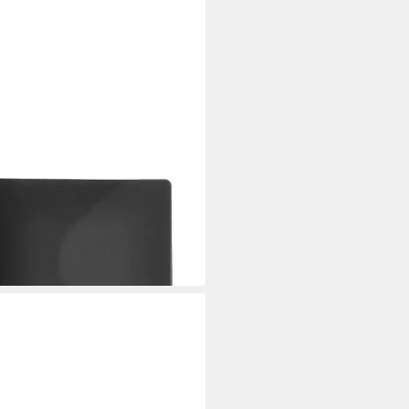
ermappe Sichtbuch Solid A4
ll 45651095 schwarz
,51 €
 Werktagen bei dir