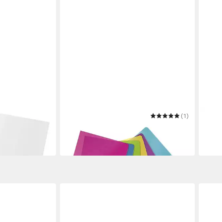
LEITZ
(1)
LEITZ
e 4021
Prospekthülle WOW 4050
Pros
14,19 €
ab 5
in 2-3 Werktagen bei dir
in 2-3