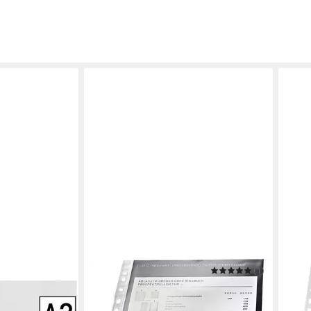
LEITZ
(1)
LEITZ
e
Prospekthülle 4770
Prosp
28,79 €
ab 6