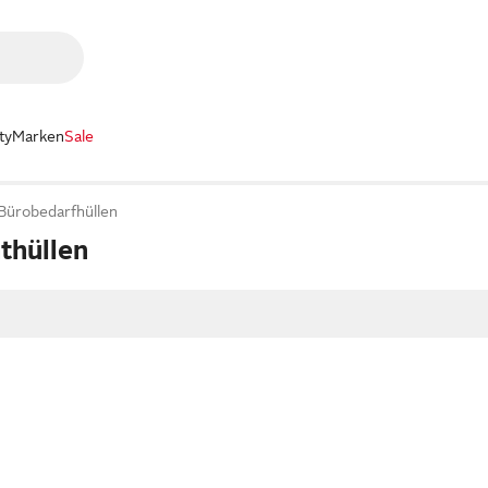
ty
Marken
Sale
Bürobedarfhüllen
hthüllen