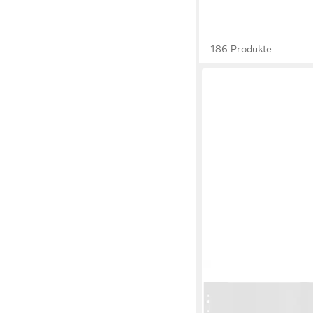
186 Produkte
LEITZ
Prospekthülle Recycl
23,75 €