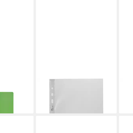
LEITZ
LEITZ
 Sichtbuch DIN
Prospekthülle 4775
Prosp
ab 25,69 €
Maxi 
in 2-3 Werktagen bei dir
11,87
in 2-3