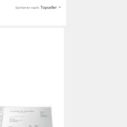
Topseller
Sortieren nach:
ekthülle re:cycle
,49 €