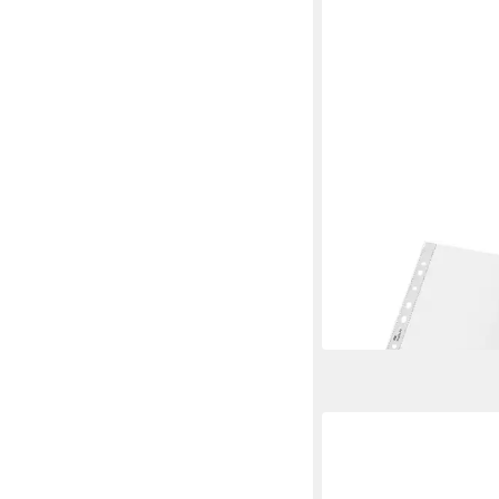
LEITZ
Prospekthülle Recycl
ab 13,72 €
in 7-9 Werktagen bei dir