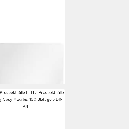
LTE
ekthülle Sichthüllen A4 115my
enarbt VE=100 Stück
9 €
 Werktagen bei dir
Prospekthülle LEITZ Prospekthülle
y Cosy Maxi bis 150 Blatt gelb DIN
A4