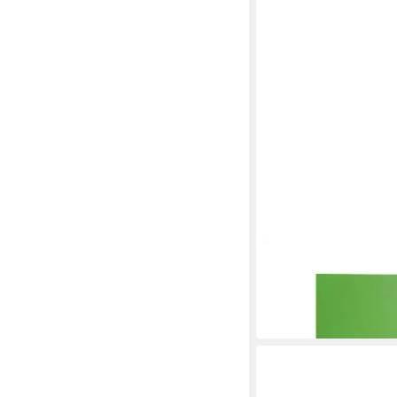
LEITZ
Prospekthülle Recycle
A4, 40 Hüllen grün
13,66 €
in 4-5 Werktagen bei dir