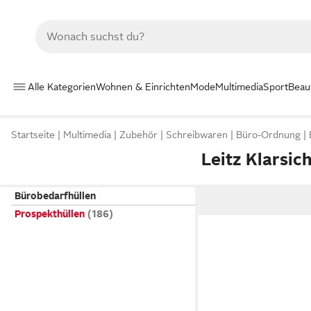
Alle Kategorien
Wohnen & Einrichten
Mode
Multimedia
Sport
Beau
Startseite
Multimedia
Zubehör
Schreibwaren
Büro-Ordnung
Leitz Klarsic
Bürobedarfhüllen
Prospekthüllen