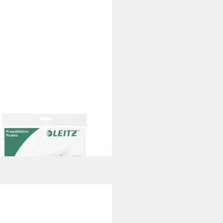
pekthülle 4796
,29 €
 Werktagen bei dir