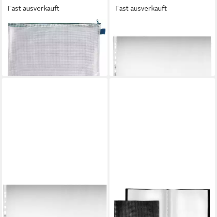
Fast ausverkauft
Fast ausverkauft
VELOFLEX
HERLITZ
Prospekthülle
Prospekthülle 30 Herlitz
Reißverschlusstasche A3
Prospekthüllen / DIN A3
ab 7,47 €
16,99 €
in 9-11 Werktagen bei dir
in 2-3 Werktagen bei dir
HERLITZ
VELOFLEX
Prospekthülle
Organisationsmappe
Prospekthüllen A3 genarbt
VeloflexSichtbuch A3 30