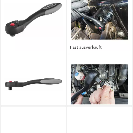
Fast ausverkauft
VIGOR
VIGOR
Ratsche VIGOR
Verlängerung Adapter Satz
Umschaltknarre V6014
V1293 Vierkant hohl 6,3 mm
Vierkant massiv 6,3 mm (1/4
(1/4 Zoll) Vierkant hohl
ab 37,47 €
Zoll) Gesamtlän
lieferbar - in 2-3 Werktagen bei dir
ab 29,94 €
lieferbar - in 2-3 Werktagen bei dir