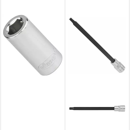
VIGOR
Steckschlüssel Vigor V3651N
V3651N Bit-Adapter Antrieb
1/4" (6.3 mm) 1 St.
ab 5,27 €
lieferbar - in 2-3 Werktagen bei dir