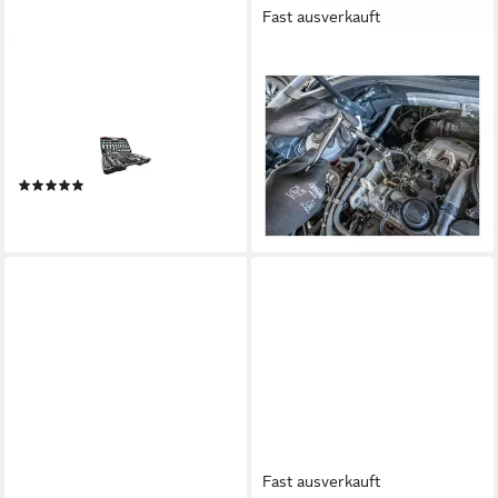
Fast ausverkauft
VIGOR
VIGOR
Steckschlüssel VIGOR
Kompressor VIGOR
Innenvierkant Antrieb 6,3 =
Zündkerzen Steckschlüssel
1/4 Zoll Innenvierkant Antrieb
Satz, V7002/4, 3/8 Zoll (10
10 =
mm) Vierka
(1)
64,58 €
ab 80,94 €
lieferbar - in 3-4 Werktagen bei dir
lieferbar - in 2-3 Werktagen bei dir
Fast ausverkauft