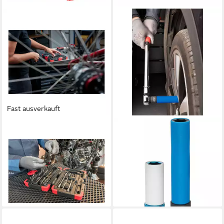
Fast ausverkauft
VIGOR
VIGOR
Steckschlüssel VIGOR
Bit- und Steckschlüsselset
Innenvierkant Antrieb 6,3 =
Schlagschrauber
1/4 Zoll Steckschlüssel-Satz
Steckschlüssel-Einsatz SW 17,
V2414N
150 mm V5930
ab 45,94 €
ab 30,96 €
lieferbar - in 2-3 Werktagen bei dir
lieferbar - in 2-3 Werktagen bei dir