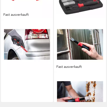
Fast ausverkauft
VIGOR
Karosseriescheibe VIGOR
Lösehebel Satz V1371 11
teilig
ab 34,97 €
lieferbar - in 2-3 Werktagen bei dir
Fast ausverkauft
VIGOR
Farbschaber VIGOR Schaber
Satz V6030 16 teilig
ab 25,56 €
lieferbar - in 2-3 Werktagen bei dir