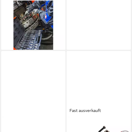
VIGOR
Steckschlüssel VIGOR
Innenvielzahn
Schraubendreher-Einsatz
Satz (XZN) V1918 Vierkant
ab 94,94 €
lieferbar - in 2-3 Werktagen bei dir
Fast ausverkauft
VIGOR
Bremsscheiben-