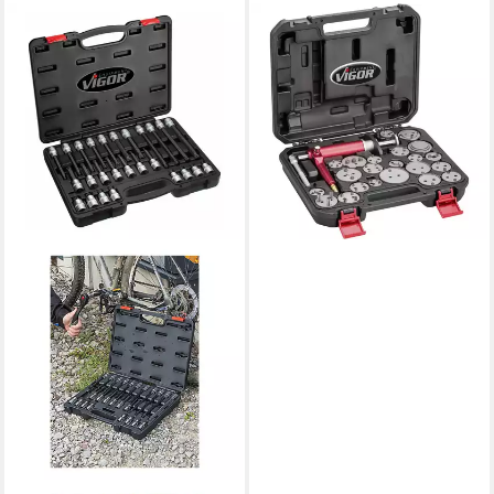
VIGOR
Montagewerkzeug Vigor
V1711N Bremskolben-
Rückstellwerkzeug Satz,
pneumatisch V1711N
157,45 €
lieferbar - in 2-3 Werktagen bei dir