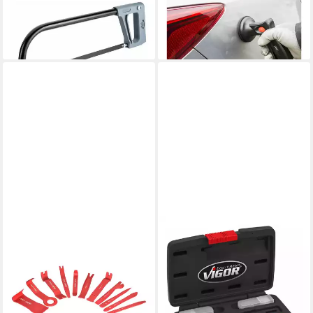
Sägebogen V1715
Mini-Saugheber V5531
ab 20,94 €
ab 22,29 €
lieferbar - in 2-3 Werktagen bei dir
lieferbar - in 2-3 Werktagen bei dir