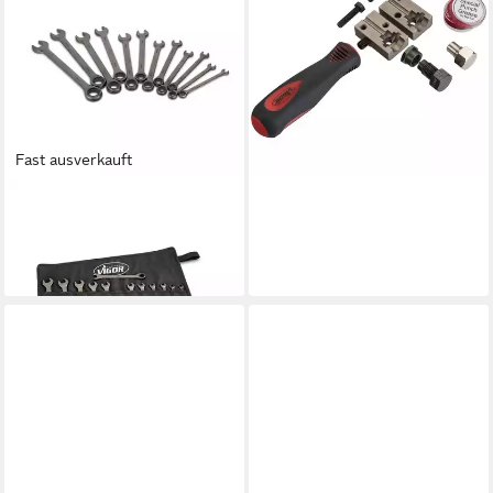
Richtwerkzeug Vigor V4416
Bördelgerät für Ø 4,75 mm
54,33 €
lieferbar - in 2-3 Werktagen bei dir
Fast ausverkauft
VIGOR
Ratschenringschlüssel
79,90 €
lieferbar - in 3-4 Werktagen bei dir