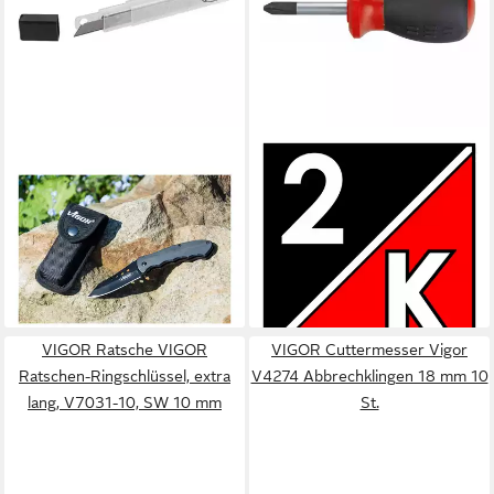
VIGOR
VIGOR
Cuttermesser VIGOR
Schraubendreher VIGOR
Abbrechklingen, 9 mm V4308
Schraubendreher, kurz V1209
Anzahl Werkzeuge: 10
Kreuzschlitz Profil PH PH 2
ab 7,94 €
Gesamtlä
(0,79 €/ 1 Stk)
ab 8,36 €
lieferbar - in 2-3 Werktagen bei dir
lieferbar - in 2-3 Werktagen bei dir
VIGOR Ratsche VIGOR
VIGOR Cuttermesser Vigor
Ratschen-Ringschlüssel, extra
V4274 Abbrechklingen 18 mm 10
lang, V7031-10, SW 10 mm
St.