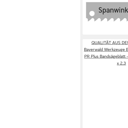
Sägeblatt Maschinens
mm x 55 x 2.5 x 10.5
73,08 €
lieferbar - in 3-4 Werktag
QUALITÄT AUS D
Bayerwald Werkzeuge B
PR Plus Bandsägeblatt 
x 2.3