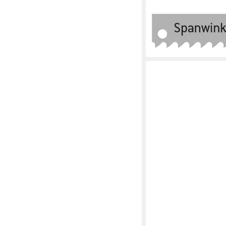
BAYERWALD WERKZEU
Sägeblatt Maschinens
mm x 36 x 2 x 8.5 8 Z
26,45 €
lieferbar - in 3-4 Werktag
QUALITÄT AUS DEUTSC
BAYERWALD WERKZEU