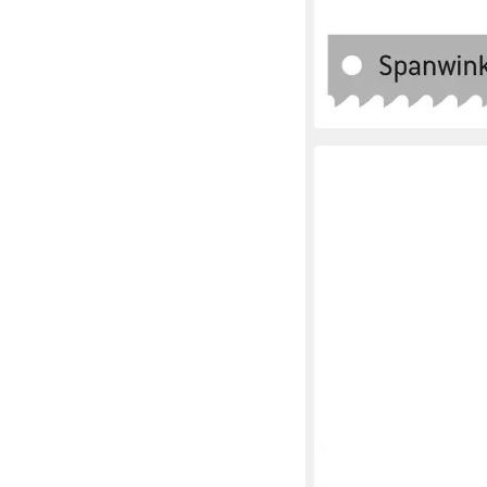
BAYERWALD WERKZEU
Sägeblatt Maschinens
mm x 30 x 2 x 8.5 18 
23,45 €
lieferbar - in 3-4 Werktag
QUALITÄT AUS DEUTSC
BAYERWALD WERKZEU