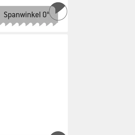
blatt Maschinensägeblatt 400
 32 x 1.6 x 8.5 10 Zpz
5 €
rbar - in 3-4 Werktagen bei dir
ITÄT AUS DEUTSCHLAND
ERWALD WERKZEUGE
blatt Maschinensägeblatt 450