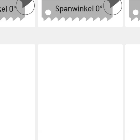
 22
mm x 20 x 1.25 x 14 Zpz -
mm x
14,90 €
28,4
en bei dir
lieferbar - in 3-4 Werktagen bei dir
liefe
HLAND
QUALITÄT AUS DEUTSCHLAND
QUAL