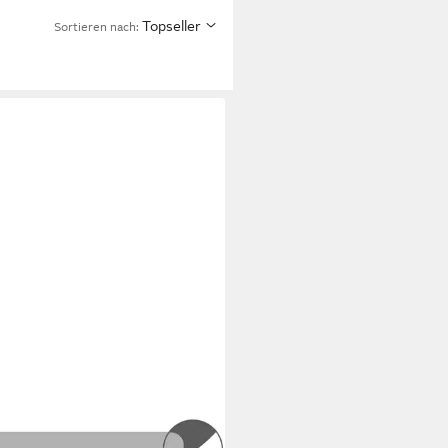
Topseller
Sortieren nach:
ITÄT AUS DEUTSCHLAND
ERWALD WERKZEUGE
blatt Maschinensägeblatt 300