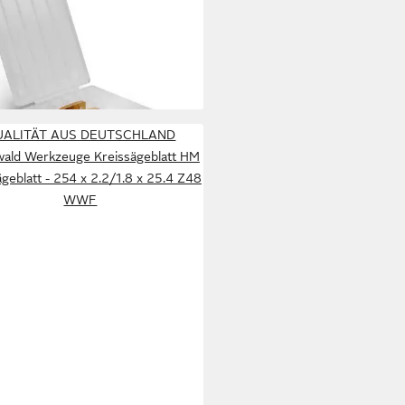
nscheiben 3x NeoPlane
tzmesser für Frässcheibe
5 €
UVP
64,95 €
%
rbar - in 3-4 Werktagen bei dir
UALITÄT AUS DEUTSCHLAND
ald Werkzeuge Kreissägeblatt HM
ägeblatt - 254 x 2.2/1.8 x 25.4 Z48
WWF