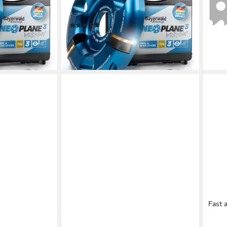
lschleifer Ø
Frässcheibe für Winkelschleifer Ø
mm x
15,3
100 mm
liefe
(1)
149,95 €
UVP
179,95 €
-17%
en bei dir
lieferbar - in 3-4 Werktagen bei dir
Fast 
HLAND
QUALITÄT AUS DEUTSCHLAND
QUAL