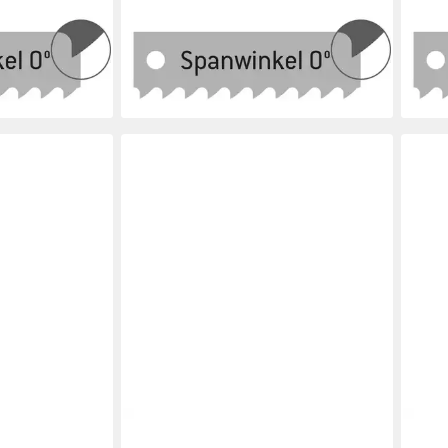
GE
BAYERWALD WERKZEUGE
BAY
ägeblatt 400
Sägeblatt Maschinensägeblatt 400
Säge
Zpz -
mm x 30 x 1.5 x 8.5 10 Zpz
mm x
19,45 €
15,4
en bei dir
lieferbar - in 3-4 Werktagen bei dir
liefe
HLAND
QUALITÄT AUS DEUTSCHLAND
QUAL
GE
BAYERWALD WERKZEUGE
BAY