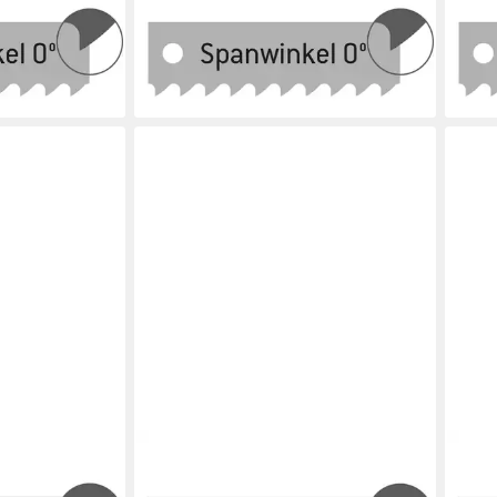
ägeblatt 400
Sägeblatt Maschinensägeblatt 400
Säge
 22
mm x 30 x 1.5 x 8.5 14 Zpz
mm x
19,45 €
19,4
en bei dir
lieferbar - in 3-4 Werktagen bei dir
liefe
HLAND
QUALITÄT AUS DEUTSCHLAND
QUAL
GE
BAYERWALD WERKZEUGE
BAY
ägeblatt 400
Sägeblatt Maschinensägeblatt 200
Säge