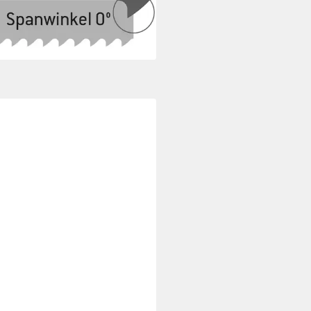
 36 x 2 x 8.5 6 Zpz -
5 €
rbar - in 3-4 Werktagen bei dir
ITÄT AUS DEUTSCHLAND