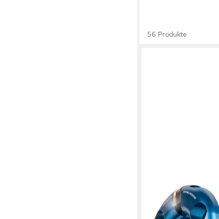
56 Produkte
QUALITÄT AUS DEUTSC
BAYERWALD WERKZEU
Trennscheiben NeoPl