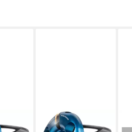
HLAND
QUALITÄT AUS DEUTSCHLAND
QUAL
GE
BAYERWALD WERKZEUGE
BAY
ane
Trennscheiben NeoPlane
Säge