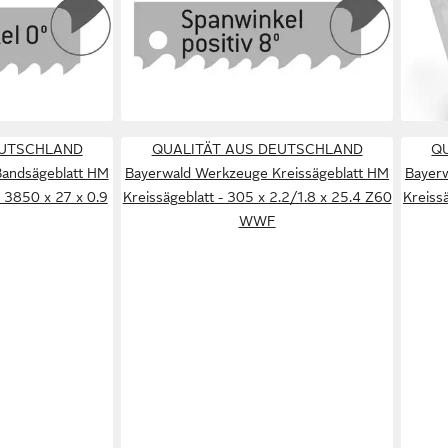
ägeblatt 700
Sägeblatt Maschinensägeblatt 600
Tren
 4 Zpz
mm x 50 x 2.5 x 12.5 3, 4
Ersa
67,45 €
49,9
en bei dir
lieferbar - in 3-4 Werktagen bei dir
-23
liefe
EUTSCHLAND
QUALITÄT AUS DEUTSCHLAND
Q
andsägeblatt HM
Bayerwald Werkzeuge Kreissägeblatt HM
Bayerw
- 3850 x 27 x 0.9
Kreissägeblatt - 305 x 2.2/1.8 x 25.4 Z60
Kreiss
WWF