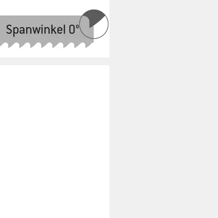
ERWALD WERKZEUGE
blatt Maschinensägeblatt 400
 25 x 1.25 x 8.5 14
5 €
rbar - in 3-4 Werktagen bei dir
ITÄT AUS DEUTSCHLAND
ERWALD WERKZEUGE