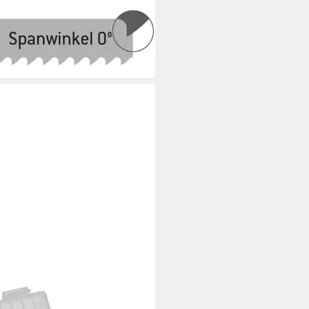
ERWALD WERKZEUGE
blatt Maschinensägeblatt 400
 32 x 1.6 x 8.5 14 Zpz
5 €
rbar - in 3-4 Werktagen bei dir
ITÄT AUS DEUTSCHLAND
ERWALD WERKZEUGE