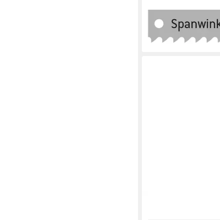
Sägeblatt Maschinens
mm x 25 x 1.25 x 8.5
15,45 €
lieferbar - in 3-4 Werktag
QUALITÄT AUS DEUTSC
BAYERWALD WERKZEU
Sägeblatt Maschinens