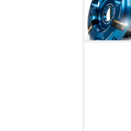
Frässcheibe für Winke
100 mm
(1)
149,95 €
UVP
179,95 €
-17%
lieferbar - in 3-4 Werktag
QUALITÄT AUS DEUTSC