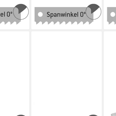
GE
BAYERWALD WERKZEUGE
BAY
ägeblatt 400
Sägeblatt Maschinensägeblatt 400
Säge
pz -
mm x 32 x 1.5 x 8.5 14 Zpz
mm x
21,45 €
19,4
en bei dir
lieferbar - in 3-4 Werktagen bei dir
liefe
HLAND
QUALITÄT AUS DEUTSCHLAND
QUAL
GE
BAYERWALD WERKZEUGE
BAY