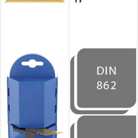
FORUM®
Cuttermesser, (50 Stück),
Trapezklinge a 61 x 19 x 0,6
mm TITAN
15,98 €
lieferbar - in 2-3 Werktagen bei dir
FORUM®
Messschieber,
Uhrmessschieber 150 mm