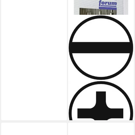
FORUM®
Schraubendreher, Satz Holz
6tlg. Schlitz/PH
17,98 €
lieferbar - in 2-3 Werktagen bei dir