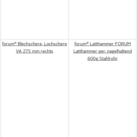
forum® Blechschere, Lochschere
forum® Latthammer FORUM
VA 275 mm rechts
Latthammer ger. nagelhaltend
600g Stahlrohr