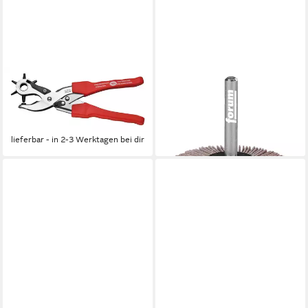
FORUM®
FORUM®
Revolverlochzange, Hebel
Fächerschleifer, 60 x 30 x 6
250 mm
mm K240
23,98 €
5,98 €
lieferbar - in 2-3 Werktagen bei dir
lieferbar - in 2-3 Werktagen bei dir