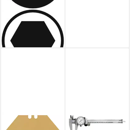
FORUM®
Steckschlüssel (61 St),
Garnitur 1/4+1/2" 60tlg
189,98 €
lieferbar - in 2-3 Werktagen bei dir