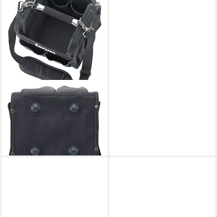
FORUM®
Werkzeugtasche, Werkzeug-
Tasche Mini 250 x 220 x 280
mm
24,98 €
lieferbar - in 2-3 Werktagen bei dir