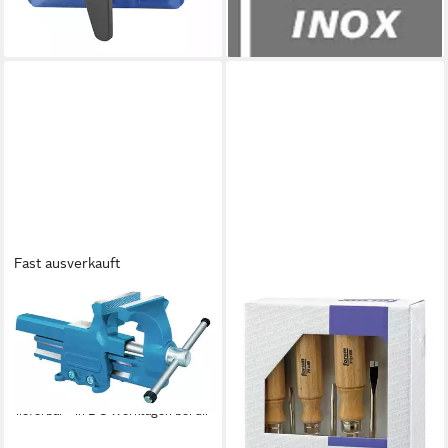
43,98 €
lieferbar - in 2-3 Werktagen bei dir
Fast ausverkauft
FORUM®
Schraubstock,
Parallelschraubstock 120 mm
mit Ambossfl
167,98 €
lieferbar - in 2-3 Werktagen bei dir