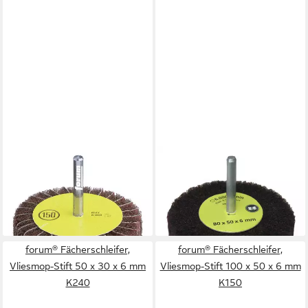
FORUM®
FORUM®
Fächerschleifer, Vliesmop-
Schleifstift, Vlies 60 x 50 x 6
Stift 60 x 30 x 6 mm K100
mm K100
9,98 €
10,98 €
lieferbar - in 2-3 Werktagen bei dir
lieferbar - in 2-3 Werktagen bei dir
forum® Fächerschleifer,
forum® Fächerschleifer,
Vliesmop-Stift 50 x 30 x 6 mm
Vliesmop-Stift 100 x 50 x 6 mm
K240
K150