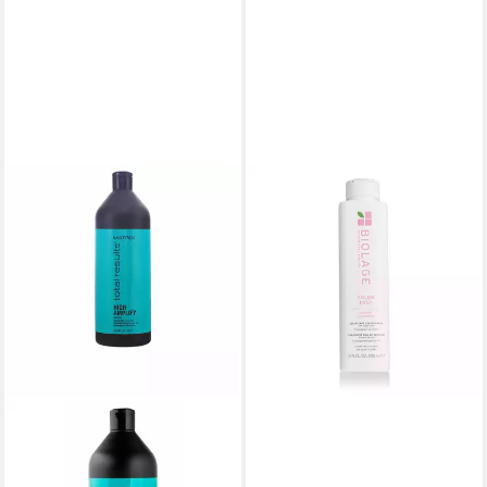
MATRIX
Haarshampoo Bio Color Last
Shampoo
29,43 €
(73,58 €/ 1 l)
lieferbar - in 8-10 Werktagen bei
dir