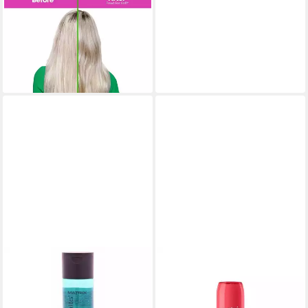
MATRIX
Haarspülung Matrix Food for
Soft Conditioner 300 ml
ab 15,50 €
(51,67 €/ 1 l)
leider ausverkauft
MATRIX
Haarspülung Matrix Glow
Mania Conditioner für