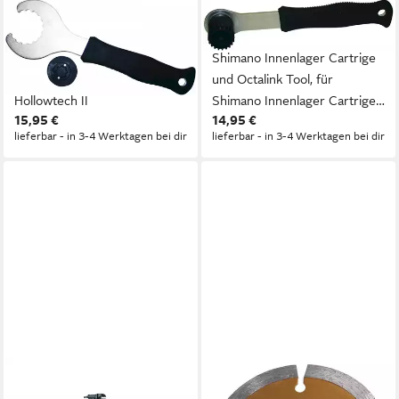
MATRIX
MATRIX
Innenlagerwerkzeug Matrix
Innenlagerwerkzeug für
Werkzeug für Innenlager
Shimano Innenlager Cartrige
Hollowtech II, für Innenlager
und Octalink Tool, für
Hollowtech II
Shimano Innenlager Cartrige
15,95 €
14,95 €
und Octalink Tool
lieferbar - in 3-4 Werktagen bei dir
lieferbar - in 3-4 Werktagen bei dir
MATRIX
MATRIX
Fahrrad-Montageständer
Winkelschleifer Matrix