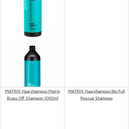
MATRIX
Haarshampoo Total Results
High Amplify Shampoo
33,08 €
(33,08 €/ 1 l)
lieferbar - in 9-11 Werktagen bei
dir
MATRIX Haarshampoo Matrix
MATRIX Haarshampoo Bio Full
Brass Off Shampoo 1000ml
Rescue Shampoo