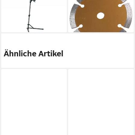
Montageständer Alu faltbar E-
Ersatzsägeblatt Diamant Ø 85
Bike stabiler Stand
x 10 mm zu MCS
237,89 €
10,14 €
lieferbar - in 2-3 Werktagen bei dir
lieferbar - in 3-4 Werktagen bei dir
Ähnliche Artikel