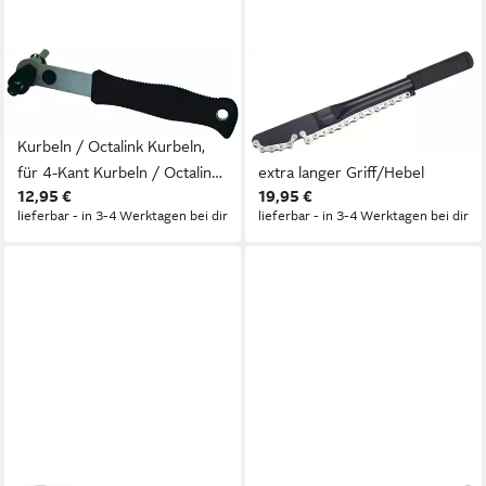
MATRIX
MATRIX
Kurbelabzieher
Kettenpeitsche
Kurbelarmabzieher, für 4-Kant
Zahnkranzpeitsche: bis 11fach
Kurbeln / Octalink Kurbeln,
Kassetten, extra langer Griff,
für 4-Kant Kurbeln / Octalink
extra langer Griff/Hebel
12,95 €
19,95 €
Kurbeln
lieferbar - in 3-4 Werktagen bei dir
lieferbar - in 3-4 Werktagen bei dir