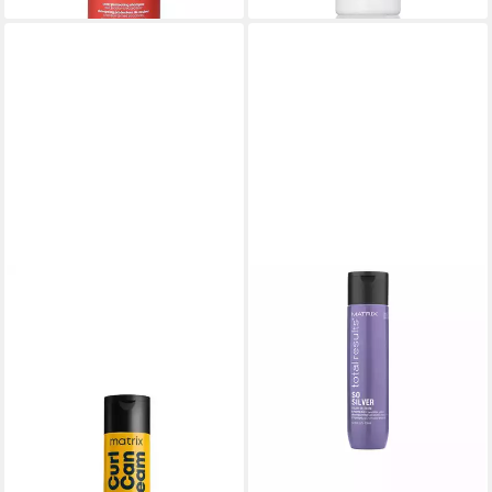
MATRIX
Haarshampoo Matrix A Curl
Can Dream Gentle Cleansing
Shampoo 300ml
33,75 €
(112,50 €/ 1 l)
lieferbar - in 2-3 Werktagen bei dir