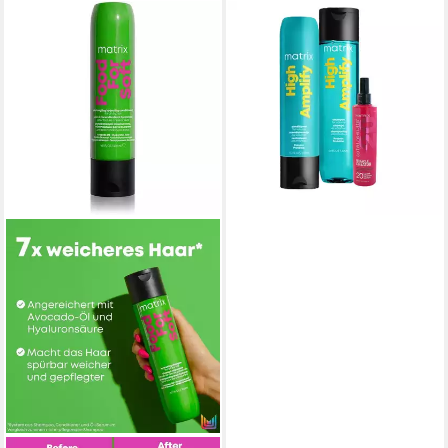
MATRIX
Haarpflege-Set High Amplify
Spezial 3er SET Shampoo,
Conditoner - Miracle Creator
33,97 €
(52,67 €/ 1 l)
lieferbar - in 3-4 Werktagen bei dir