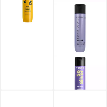
MATRIX
Haarshampoo Total Results
So Silver Shampoo
21,12 €
(70,40 €/ 1 l)
lieferbar - in 2-3 Werktagen bei dir