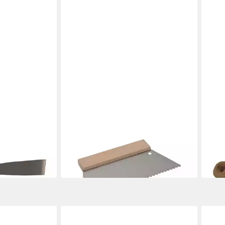
HEKA
HEKA
pachtel 40 mm
Kleberspachtel Kleberspachtel 250
Male
mm Zahnung S8 Fliesenwerkzeug
aus S
3,49 €
2,49
in 3-4 Werktagen bei dir
in 3-4