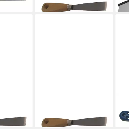
2,49 €
7,49
in 3-4 Werktagen bei dir
in 3-4
HEKA
HEKA
achtel Stahl
Malerspachtel Malerspachtel 80 mm
Male
Stahl für Gipser und Trockenbau
rostf
2,79 €
4,49
in 3-4 Werktagen bei dir
in 3-4