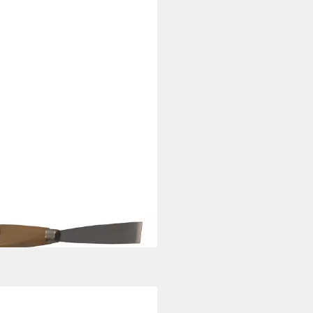
rspachtel Malerspachtel 30 mm
tahl für Trockenbau
 €
 Werktagen bei dir