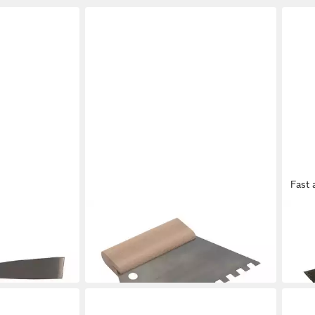
Fast 
HEKA
HEKA
pachtel 60 mm
Kleberspachtel Kleberspachtel 180
Entr
en
mm Zahnung C4
Entr
2,69 €
4,49
in 3-4 Werktagen bei dir
in 3-4