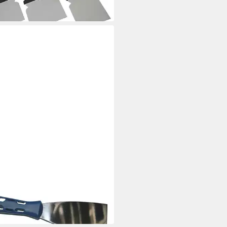
 €
 Werktagen bei dir
rspachtel Malerspachtel 100 mm
rei
 €
 Werktagen bei dir