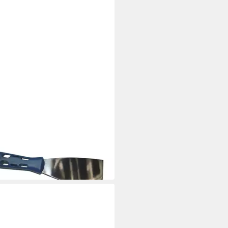
spachtel Malerspachtel rostfrei
mm
 €
 Werktagen bei dir