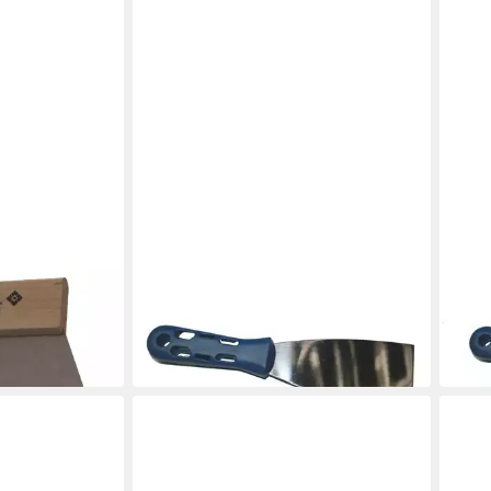
HEKA
HEKA
rspachtel 250
Malerspachtel Malerspachtel 80 mm
Maler
rostfrei für Trockenbau
60 
3,79 €
3,49
in 3-4 Werktagen bei dir
in 3-4