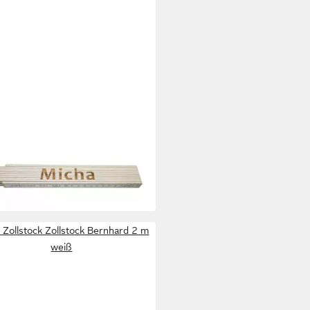
tock Zollstock Micha 2 m weiß
 €
 Werktagen bei dir
Zollstock Zollstock Bernhard 2 m
weiß