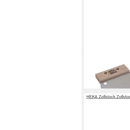
HEKA
Kleberspachtel Klebe
mm Zahnung 10x10x10
2,79 €
in 3-4 Werktagen bei dir
HEKA Zollstock Zollsto