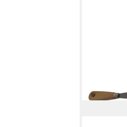
HEKA
Malerspachtel Malers
Stahl
2,49 €
in 3-4 Werktagen bei dir