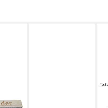
Fast 
HEKA
HEKA
lexander 2 m
Malerspachtel Malerspachtel 50 mm
Japa
aus robustem Stahl
Set 8