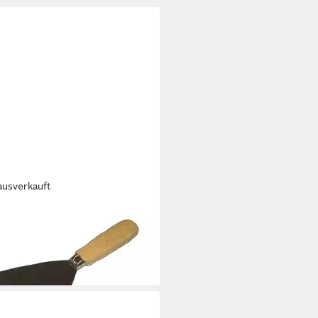
ausverkauft
osterspachtel
ostungsspachtel 70 mm
 €
 Werktagen bei dir