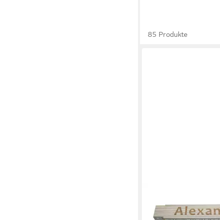
85 Produkte
HEKA
Zollstock Zollstock A
weiß