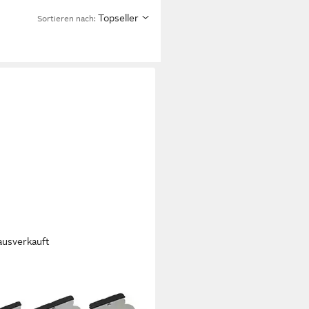
Topseller
Sortieren nach:
ausverkauft
nspachtel Japanspachteln 3-tlg
0 100 120 mm rostfrei