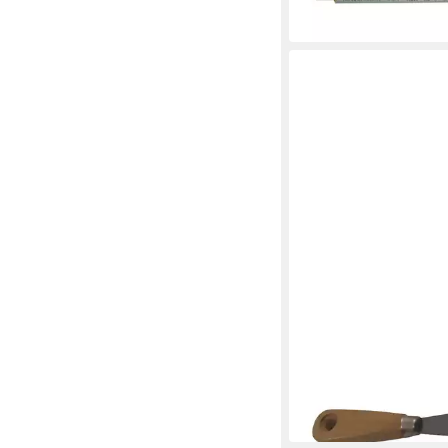
9,04 €
in 3-4 Werktagen bei dir
HEKA
Malerspachtel Malersp
100 mm
2,79 €
in 3-4 Werktagen bei dir