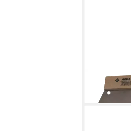
HEKA
Kleberspachtel Klebe
mm Zahnung C4
3,49 €
in 3-4 Werktagen bei dir