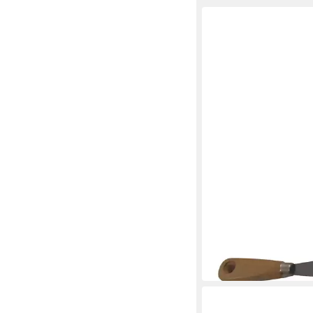
HEKA
Malerspachtel Malers
Stahl für Gipserarbeit
2,49 €
in 3-4 Werktagen bei dir