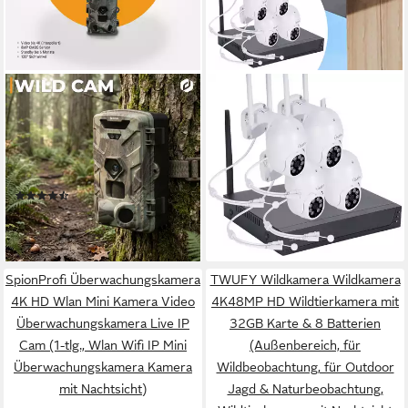
DENVER
CASATIVO
Wildkamera WCT-8016
Überwachungskamera
(Packung, 1-tlg., 1x WCL-8016
Hochauflösendes 2K Funk-
Wildkamera, Batterie oder
Überwachungssystem 4
Netzbetrieb)
Schwenk-Kameras 150 m
(3)
149,99 €
(Außenbereich, 4-tlg., IP66
UVP
599,95 €
ab 32,99 €
wetterfest, Nachtsicht 25 m,
-75%
lieferbar - in 4-5 Werktagen bei dir
lieferbar - in 2-3 Werktagen bei dir
Personenerkennung, 1/4’’-
CMOS)
SpionProfi Überwachungskamera
TWUFY Wildkamera Wildkamera
4K HD Wlan Mini Kamera Video
4K48MP HD Wildtierkamera mit
Überwachungskamera Live IP
32GB Karte & 8 Batterien
Cam (1-tlg., Wlan Wifi IP Mini
(Außenbereich, für
Überwachungskamera Kamera
Wildbeobachtung, für Outdoor
mit Nachtsicht)
Jagd & Naturbeobachtung,