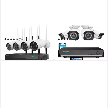
REOLINK
REOLINK
Überwachungskamera 4K
Überwachungskamera 8MP
WLAN System
4K PoE
(3)
(4)
499,97 €
699,99 €
UVP
649,99 €
in 4-5 Werktagen bei dir
-23%
in 4-5 Werktagen bei dir