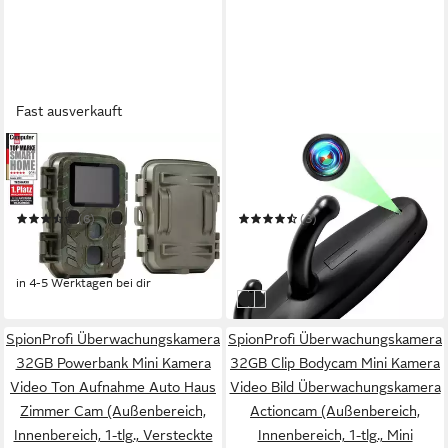
Fast ausverkauft
TECHNAXX
SPIONPROFI
Überwachungskamera Mini
Überwachungskamera 32GB
Nature Wild Cam TX-117
Kleiderhaken Mini Kamera
Video Ton Bild Aufnahme
(6)
(3)
Haus Zimmer
ab 68,11 €
69,90 €
UVP
89,99 €
UVP
109,90 €
-24%
-36%
in 4-5 Werktagen bei dir
in 4-5 Werktagen bei dir
1280 x 720p
1920 x 1080p
SpionProfi Überwachungskamera
SpionProfi Überwachungskamera
32GB Powerbank Mini Kamera
32GB Clip Bodycam Mini Kamera
Video Ton Aufnahme Auto Haus
Video Bild Überwachungskamera
Zimmer Cam (Außenbereich,
Actioncam (Außenbereich,
Innenbereich, 1-tlg., Versteckte
Innenbereich, 1-tlg., Mini