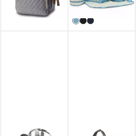
und Papa, 16 Taschen),
Umhängetasche &
-60%
-42%
Mommy Bag
Reisetasche,
lieferbar - in 3-4 Werktagen bei dir
lieferbar - in 3-4 Werktagen bei dir
Krankenhaustasche für
Geburt, Mama Papa
Kinderwagen), Reise
Wickeltasche, Mehrzweck
Wickeltasche für Unterwegs
EMADELE
DALIYA®