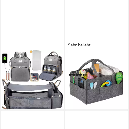
Sehr beliebt
TOOMOKE
RELAXDAYS
Wickelrucksack Baby
Wickeltasche Baby Windel
Wickelrucksack, Wickeltasche
Caddy Filz, Dunkelgrau
(20)
Multifunktions Reise Rucksack
13,99 €
UVP
29,99 €
29,99 €
UVP
70,99 €
-53%
-58%
lieferbar - in 2-3 Werktagen bei dir
lieferbar - in 3-4 Werktagen bei dir