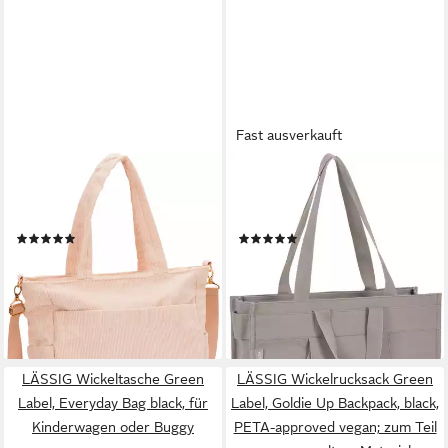
Fast ausverkauft
FILLIKID
LÄSSIG
Wickeltasche Cord, inklusive
Wickeltasche Green Label,
Thermotasche
Tote Up Bag, taupe
(4)
(1)
ab 44,10 €
71,44 €
UVP
49,90 €
UVP
109,95 €
-12%
-35%
lieferbar - in 1-2 Werktagen bei dir
lieferbar - in 1-2 Werktagen bei dir
LÄSSIG Wickeltasche Green
LÄSSIG Wickelrucksack Green
Label, Everyday Bag black, für
Label, Goldie Up Backpack, black,
Kinderwagen oder Buggy
PETA-approved vegan; zum Teil