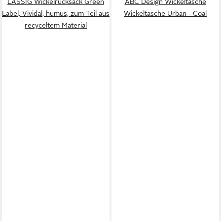
LÄSSIG Wickelrucksack Green
ABC Design Wickeltasche
Label, Vividal, humus, zum Teil aus
Wickeltasche Urban - Coal
recyceltem Material