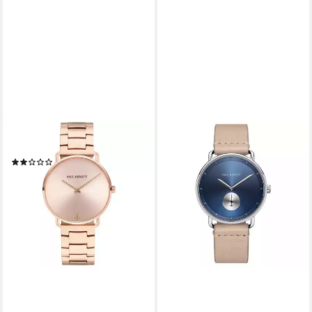
PAUL HEWITT
Quarzuhr PH004595
(1)
89,00 €
lieferbar - in 2-3 Werktagen bei dir