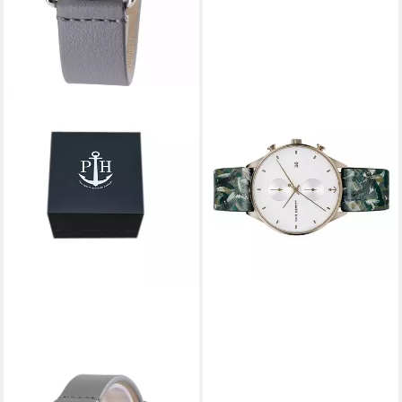
PAUL HEWITT
Quarzuhr PH-C-Br-W-55M
95,20 €
UVP
179,00 €
-47%
lieferbar - in 2-3 Werktagen bei dir
PAUL HEWITT