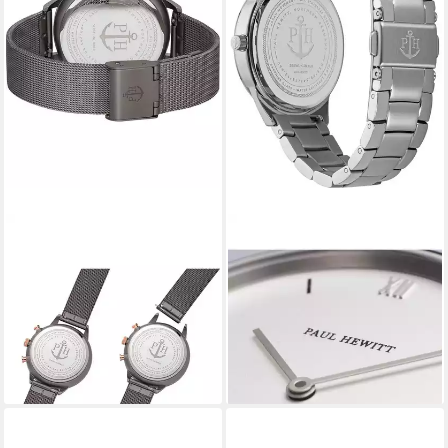
PAUL HEWITT
PAUL HEWITT
Chronograph Paul Hewitt
Quarzuhr Paul Hewitt Damen-
Damen-Uhren Analog Quarz
Uhren Analog Quarz
96,29 €
96,21 €
149,00 €
149,00 €
-35%
-35%
lieferbar - in 2-3 Werktagen bei dir
lieferbar - in 2-3 Werktagen bei dir