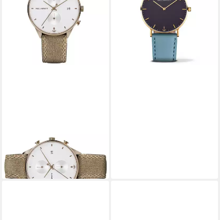
-47%
lieferbar - in 2-3 Werktagen bei dir
PAUL HEWITT
Quarzuhr PH-C-Br-W-47M
119,00 €
UVP
179,00 €
-34%
lieferbar - in 2-3 Werktagen bei dir