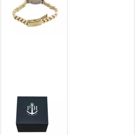
PAUL HEWITT
Solaruhr Paul Hewitt Damen
Solaruhr PH-W-01178 PETIT
SOLEIL ROUND PH-W-01178
149,00 €
UVP
250,00 €
-40%
lieferbar - in 3-4 Werktagen bei dir