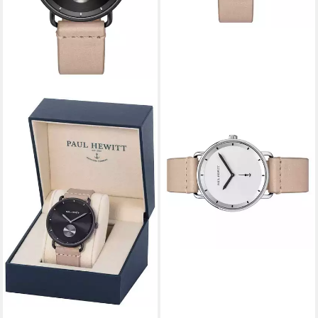
PAUL HEWITT
Quarzuhr PH-BW-S-W-56M
ab 94,63 €
UVP
139,00 €
-32%
lieferbar - in 2-3 Werktagen bei dir