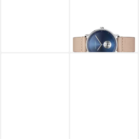
PAUL HEWITT
Quarzuhr PH-BW-S-NS-56M
69,00 €
UVP
139,00 €
-50%
lieferbar - in 2-3 Werktagen bei dir