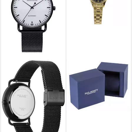
PAUL HEWITT
Solaruhr Paul Hewitt Damen
Solaruhr PH-W-1179 PETIT
SOLEIL ROUND PH-W-1179
129,00 €
UVP
250,00 €
-48%
lieferbar - in 3-4 Werktagen bei dir