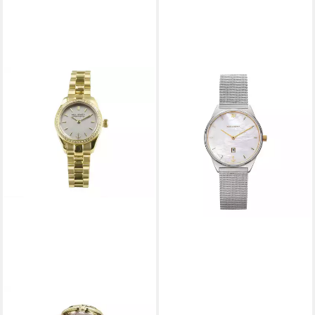
PAUL HEWITT
Luxusuhr Praia PH004748
Damenuhr
79,08 €
lieferbar - in 6-7 Werktagen bei dir