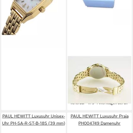
-38%
lieferbar - in 3-4 Werktagen bei dir
PAUL HEWITT
Solaruhr PAUL HEWITT
Damen Solaruhr PH-W-0361
PH-W-0361
119,00 €
UVP
199,00 €
-40%
lieferbar - in 3-4 Werktagen bei dir
PAUL HEWITT Luxusuhr Unisex-
PAUL HEWITT Luxusuhr Praia
Uhr PH-SA-R-ST-B-18S (39 mm)
PH004749 Damenuhr