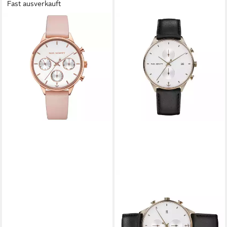
Fast ausverkauft
PAUL HEWITT
Quarzuhr PH-E-R-W-30S
139,00 €
lieferbar - in 2-3 Werktagen bei dir
PAUL HEWITT
Quarzuhr PH002204
119,00 €
UVP
179,00 €
-34%
lieferbar - in 2-3 Werktagen bei dir