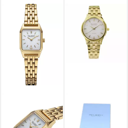
PAUL HEWITT
Quarzuhr Paul Hewitt Damen-
Uhren Analog Solar,
Klassikuhr
139,00 €
UVP
225,00 €