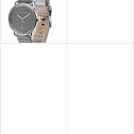
Quarzuhr PAUL HEWITT
Quarzuhr PH-BW-S-IG-58M
PH-BW-S-IG-58M
119,00 €
UVP
139,00 €
-14%
lieferbar - in 3-4 Werktagen bei dir