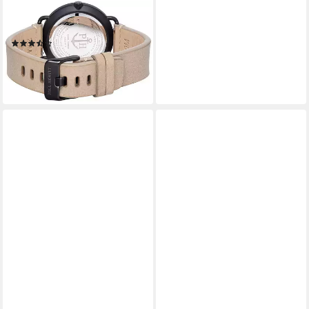
PAUL HEWITT
Quarzuhr Breakwater Case
(3)
39,00 €
UVP
139,00 €
-72%
lieferbar - in 2-3 Werktagen bei dir