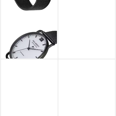
PAUL HEWITT
Quarzuhr Paul Hewitt Uhren
Analog Solar, Klassikuhr
119,00 €
UVP
199,00 €
-40%
lieferbar - in 3-4 Werktagen bei dir