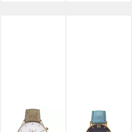
PAUL HEWITT
Quarzuhr Sailor Line
89,00 €
UVP
169,00 €