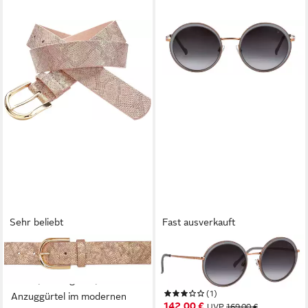
Sehr beliebt
Fast ausverkauft
LASCANA
TITANFLEX
Hüftgürtel Hosengürtel,
Sonnenbrille TITANFLEX
Gürtel, Jeansgürtel,
Sonnenbrille
(1)
Anzuggürtel im modernen
142,00 €
UVP
169,00 €