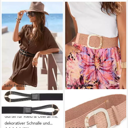
Sehr beliebt
Sehr beliebt
LASCANA
LASCANA
Taillengürtel Stretchgürtel,
Taillengürtel Stretchgürtel,
Bauchgürtel, Schmuckgürtel,
Schmuckgürtel, Gürtel für
Gürtel für Kleid & Overall mit
Kleid & Overall, Bauchgürtel in
dekorativer Schnalle und
moderner Bast-Optik mit