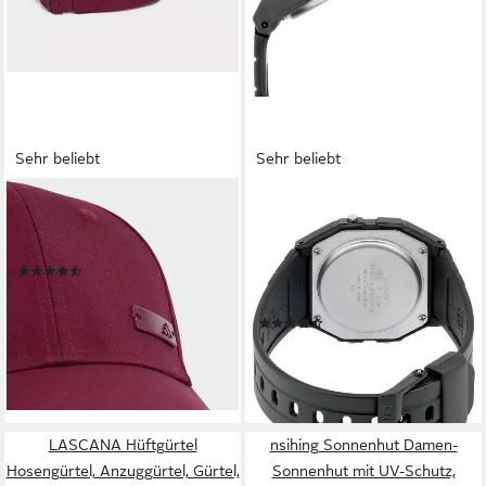
Sehr beliebt
Sehr beliebt
ADIDAS PERFORMANCE
CASIO TIMELESS COLLECTION
Baseball Cap BB CAP LT MET
Chronograph F-91W-1YEG,
für Erwachsene geeignet
Quarzuhr,
(141)
Armbanduhr,Herren,Damen,Jugen
15,99 €
UVP
18,00 €
Digitaluhr,Resinarmband
-11%
(783)
lieferbar - in 1-2 Werktagen bei dir
19,90 €
lieferbar - in 1-2 Werktagen bei dir
+2
LASCANA Hüftgürtel
nsihing Sonnenhut Damen-
Hosengürtel, Anzuggürtel, Gürtel,
Sonnenhut mit UV-Schutz,