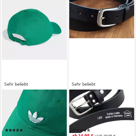
Sehr beliebt
Sehr beliebt
ADIDAS ORIGINALS
FRENTREE
Baseball Cap ADICOLOR
Ledergürtel aus 100%
CLASSIC TREFOIL für
Echtleder, MADE IN
Erwachsene, sportlicher Stil,
GERMANY 3 cm breiter
aus Baumwolle
Gürtel aus Leder, kürzbar,
(92)
(315)
Schwarz
16,99 €
ab 14,95 €