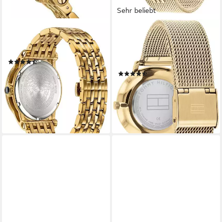
Sehr beliebt
VERSACE
TOMMY HILFIGER
Schweizer Uhr Palazzo
Quarzuhr TEA 1782286,
Empire
Armbanduhr, Damenuhr,
(10)
Edelstahlarmband
ab 793,72 €
UVP
1.510,00 €
(228)
121,76 €
-47%
UVP
169,00 €
lieferbar - in 3-4 Werktagen bei dir
-28%
lieferbar - in 1-2 Werktagen bei dir