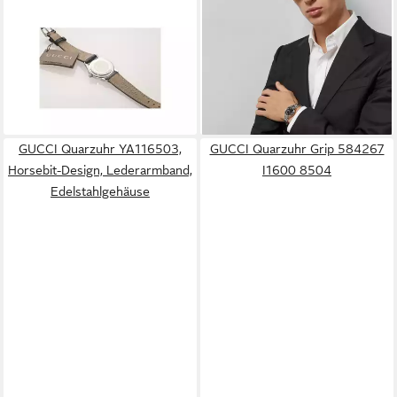
Quarzuhr YA055502,
Automatikuhr G Timeless
990,00 €
Römische Ziffern, geprägtes
UVP
1.600,00 €
Lederband
-38%
lieferbar - in 2-3 Werktagen bei dir
464,90 €
UVP
490,00 €
-5%
lieferbar - in 2-3 Werktagen bei dir
GUCCI Quarzuhr YA116503,
GUCCI Quarzuhr Grip 584267
Horsebit-Design, Lederarmband,
I1600 8504
Edelstahlgehäuse