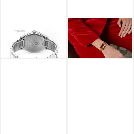
GUCCI
GUCCI
Quarzuhr G Timeless
Quarzuhr G-Frame
790,00 €
890,00 €
UVP
1.200,00 €
UVP
1.600,00 €
-34%
-44%
lieferbar - in 2-3 Werktagen bei dir
lieferbar - in 2-3 Werktagen bei dir