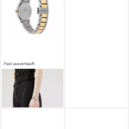
Fast ausverkauft
GUCCI
Quarzuhr G Timeless
790,00 €
UVP
1.250,00 €
-37%
lieferbar - in 2-3 Werktagen bei dir