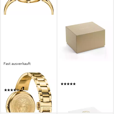
Fast ausverkauft
VERSACE
VERSACE
Schweizer Uhr Palazzo
Schweizer Uhr EON
(1)
Empire
450,00 €
UVP
780,00 €
(14)
ab 699,00 €
UVP
1.410,00 €
-42%
lieferbar - in 2-3 Werktagen bei dir
-50%
lieferbar - in 2-3 Werktagen bei dir