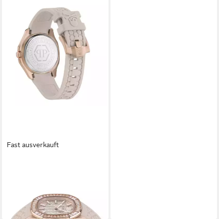
Fast ausverkauft
PHILIPP PLEIN
Quarzuhr PWTAA0423
279,00 €
UVP
490,00 €
-43%
lieferbar - in 2-3 Werktagen bei dir