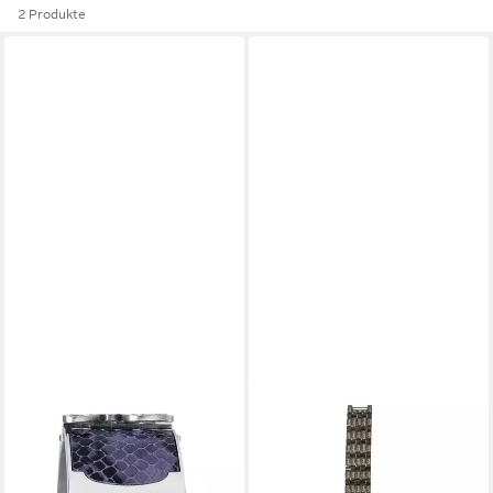
2 Produkte
D&G
D&G
Quarzuhr Damenuhr
Quarzuhr Damenuhr
Spangenuhr Quarzuhr
Armbanduhr Edelstahl Silber,
Edelstahl Silber Violett
Zirkonia, Flach, Schlicht