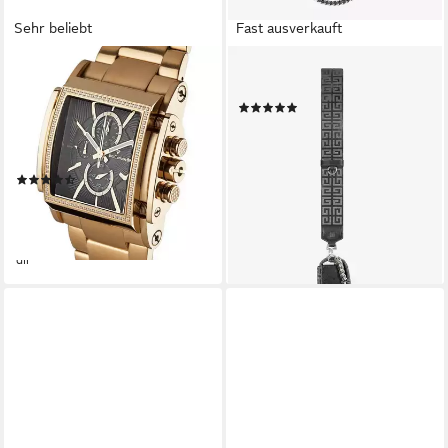
Sehr beliebt
Fast ausverkauft
YVES CAMANI
GIVENCHY
Quarzuhr ESCAUT,
Umhängetasche small 4G bag
(1)
Datumsanzeige, separater
890,00 €
UVP
2.100,00 €
Sekunde, kratzfestes
-58%
Mineralglas, 5 ATM
lieferbar - in 2-3 Werktagen bei dir
(83)
199,00 €
649,00 €
-69%
lieferbar - in 8-10 Werktagen bei
dir