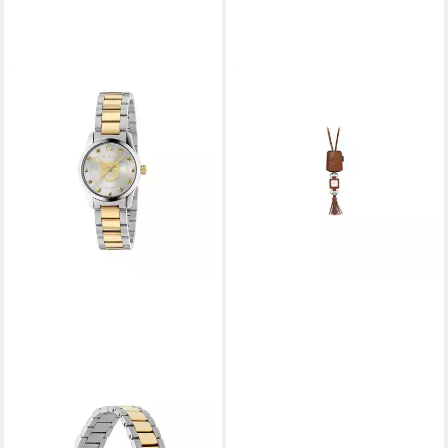
GUCCI
Quarzuhr YA130417,
Lederband mit Etui, Swiss
Made
659,90 €
UVP
695,00 €
-5%
lieferbar - in 2-3 Werktagen bei dir