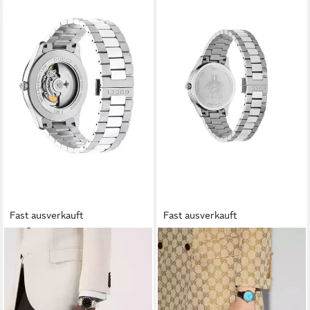
Fast ausverkauft
Fast ausverkauft
GUCCI
GUCCI
Quarzuhr G Timeless Watch
Quarzuhr G-Timeless
990,00 €
990,00 €
UVP
1.950,00 €
UVP
1.600,00 €
-49%
-38%
lieferbar - in 2-3 Werktagen bei dir
lieferbar - in 2-3 Werktagen bei dir