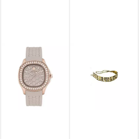
D&G
Collier Sheen, aus Edelstahl,
in Gold, 40cm lang, Karabiner,
Vintage
89,10 €
UVP
297,00 €
-70%
lieferbar - in 2-3 Werktagen bei dir