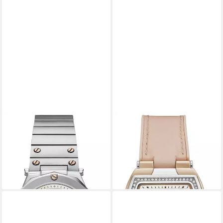
GC
GC
Quarzuhr Spirit Lady
Quarzuhr Couture Tonneau
Y60001L1MF
Y90003L1MF
259,00 €
179,00 €
UVP
499,00 €
UVP
349,00 €
-48%
-49%
lieferbar - in 2-3 Werktagen bei dir
lieferbar - in 2-3 Werktagen bei dir