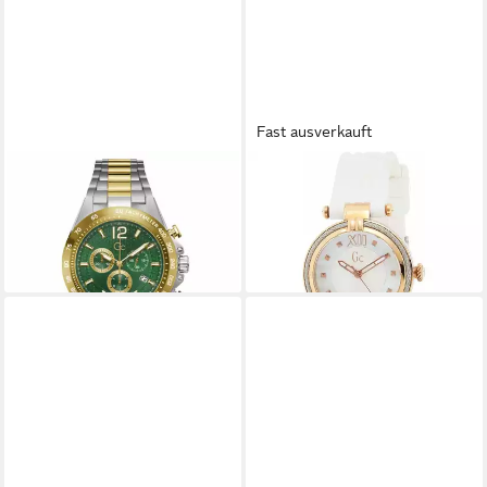
Fast ausverkauft
GC
GC
Luxusuhr Herrenuhr Watches
Luxusuhr Damenuhr Watches
Z07008G9MF (44 mm)
Y18004L1 (32 mm)
ab 916,07 €
ab 416,01 €
lieferbar in 4 Wochen
lieferbar in 4 Wochen