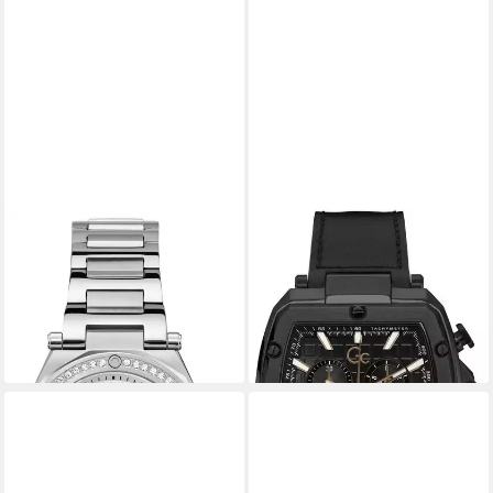
GC
GC
Quarzuhr Legacy Lady
Chronograph Spirit Tonneau
299,00 €
UVP
549,00 €
Y83003G2MF
349,00 €
-46%
UVP
699,00 €
lieferbar - in 2-3 Werktagen bei dir
-50%
lieferbar - in 2-3 Werktagen bei dir