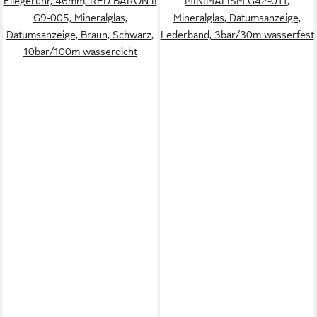
Fliegeruhr, 46mm, RED BARON II
MINIMALISM G42-011,
G9-005, Mineralglas,
Mineralglas, Datumsanzeige,
Datumsanzeige, Braun, Schwarz,
Lederband, 3bar/30m wasserfest
10bar/100m wasserdicht