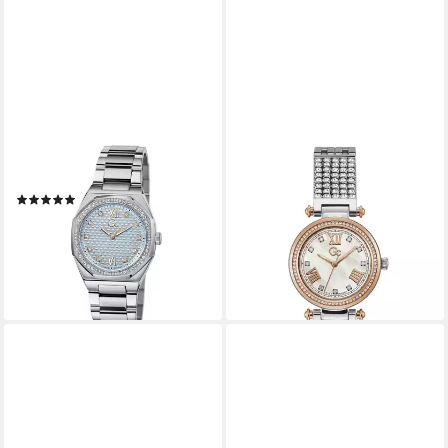
GC
GC
Quarzuhr Coussin Sleek Lady
Quarzuhr PrimeChic Silber
(1)
Y47009L1MF
ab 239,00 €
UVP
499,00 €
289,00 €
UVP
519,00 €
-52%
-44%
lieferbar - in 2-3 Werktagen bei dir
lieferbar - in 2-3 Werktagen bei dir