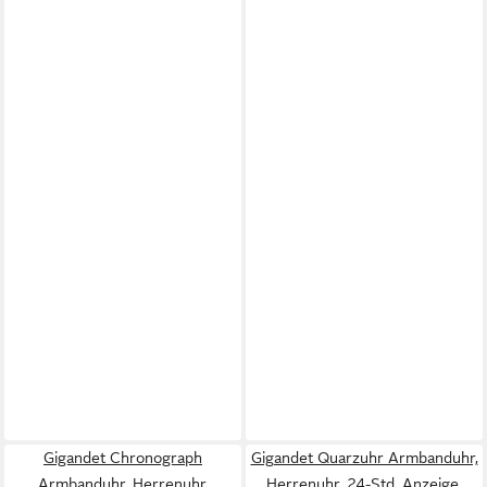
Gigandet Chronograph
Gigandet Quarzuhr Armbanduhr,
Armbanduhr, Herrenuhr,
Herrenuhr, 24-Std. Anzeige,