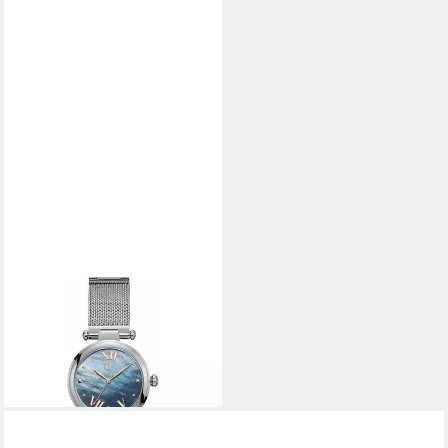
GC
Luxusuhr Damenuhr
Y31001L7 (32 mm)
ab 416,01 €
lieferbar in 4 Wochen