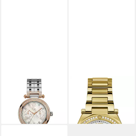
GC
GC
Multifunktionsuhr PrimeChic
Quarzuhr Legacy Lady
289,00 €
Y78003L1MF
UVP
599,00 €
329,00 €
UVP
599,00 €
-52%
lieferbar - in 2-3 Werktagen bei dir
-45%
lieferbar - in 2-3 Werktagen bei dir