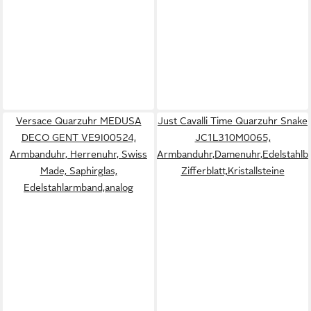
Versace Quarzuhr MEDUSA
Just Cavalli Time Quarzuhr Snake
DECO GENT VE9I00524,
JC1L310M0065,
Armbanduhr, Herrenuhr, Swiss
Armbanduhr,Damenuhr,Edelstahlba
Made, Saphirglas,
Zifferblatt,Kristallsteine
Edelstahlarmband,analog