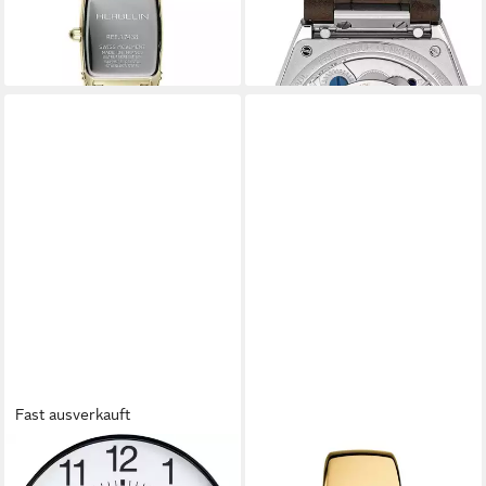
Edelstahl, Quarz, gold, (1-tlg)
Herrenarmbanduhr
559,00 €
4.795,00 €
lieferbar - in 3-4 Werktagen bei dir
lieferbar - in 2-3 Werktagen bei dir
Fast ausverkauft
UNILUX
Uhr Funkwanduhr Wave