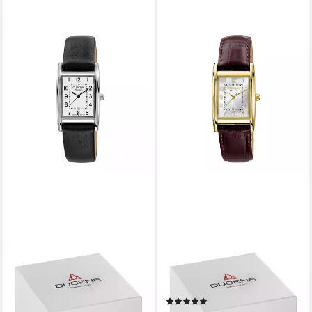
DUGENA
DUGENA
Quarzuhr Quadra Artdeco
Quarzuhr Quadra Artdeco
7000119-1 Quarz
7000121-2 Quarz
(1)
179,00 €