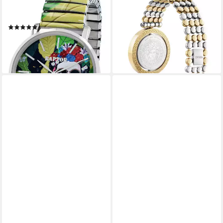
Quarzuhr Frida Kahlo Edition,
Quarzuhr Eon Restyling
680,00 €
Mineralglas
UVP
1.220,00 €
(5)
-44%
59,95 €
lieferbar - in 2-3 Werktagen bei dir
lieferbar - in 3-4 Werktagen bei dir
+35