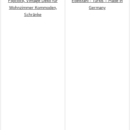
Flipclock, Vintage Deko für
Edelstahl - Türkis – Made in
Wohnzimmer Kommoden,
Germany
Schränke