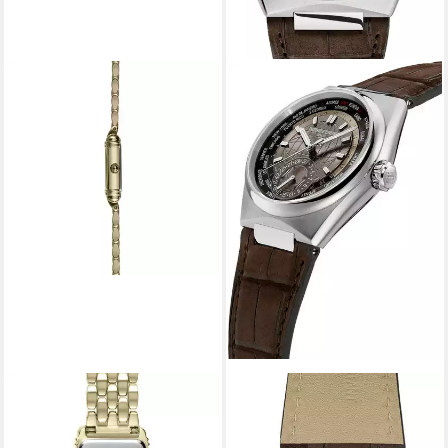
MICHEL HERBELIN
FREDERIQUE CONSTANT
Quarzuhr Michel Herbelin Art
Quarzuhr HIGHLIFE
Decó 17438BP1N22
WORLDTIMER