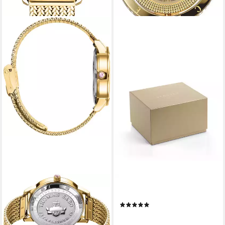
THOMAS SABO
VERSACE
Quarzuhr MAGIC GARDEN
Chronograph EON
(1)
SPIRIT WA0430-291-207-33
690,00 €
UVP
1.380,00 €
mm, Armbanduhr, Damen,