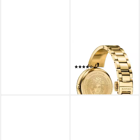
VERSACE
Schweizer Uhr Palazzo
Empire
(14)
799,00 €
UVP
1.410,00 €
-43%
lieferbar - in 2-3 Werktagen bei dir