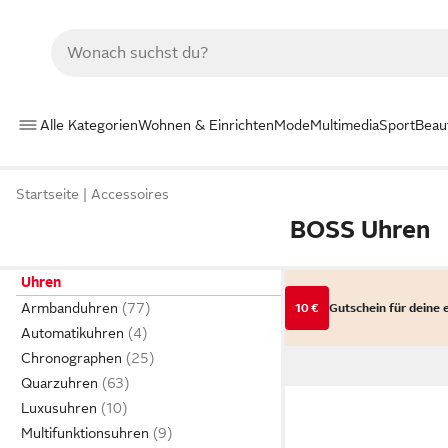
Alle Kategorien
Wohnen & Einrichten
Mode
Multimedia
Sport
Beau
Startseite
Accessoires
BOSS Uhren
Uhren
Armbanduhren
10 €
Gutschein für deine 
Automatikuhren
Chronographen
Quarzuhren
Luxusuhren
Multifunktionsuhren