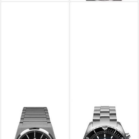
RUHLA
RUHLA
Solaruhr Space Control Solar
Chronograph Glasbach Cup
Power Reserve 4640M-3,
4970M-3, Quarzuhr,
Herrenuhr, Datum,
Herrenuhr, Datum,
Leuchtzeiger, Saphirglas,
Stoppfunktion, Saphirglas,