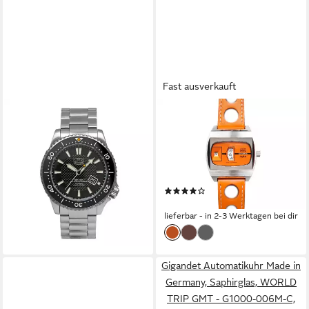
Fast ausverkauft
UMF RUHLA
UMF RUHLA
Automatikuhr 1952-M2
Automatikuhr 1434-4, digitale
1.950,00 €
Scheibenuhr in Orange
lieferbar - in 2-3 Werktagen bei dir
„Jumping Hour“ - mit
Lederband, für Sammler und
(4)
Liebhaber auffälliger
499,00 €
Accessoires - Made in
lieferbar - in 2-3 Werktagen bei dir
Germany
Gigandet Automatikuhr Made in
Germany, Saphirglas, WORLD
TRIP GMT - G1000-006M-C,