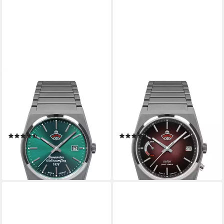
RUHLA
RUHLA
Automatikuhr Space Control
Solaruhr Space Control Solar
Automatik 4660M-4,
4640M-5, Armbanduhr,
Armbanduhr, Herrenuhr,
Herrenuhr, Datum, Saphirglas,
Datum, Saphirglas, Made in
Made in Germany
(2)
(2)
Germany
ab 399,61 €
ab 337,31 €
UVP
449,00 €
UVP
379,00 €
-11%
-11%
lieferbar - in 1-2 Werktagen bei dir
lieferbar - in 1-2 Werktagen bei dir