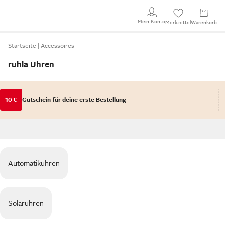
Mein Konto
Merkzettel
Warenkorb
Startseite
Accessoires
ruhla Uhren
10 €
Gutschein für deine erste Bestellung
Automatikuhren
Solaruhren