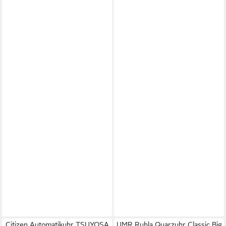
Citizen Automatikuhr TSUYOSA
UMR Ruhla Quarzuhr Classic Big