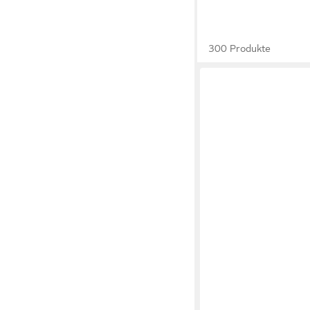
300 Produkte