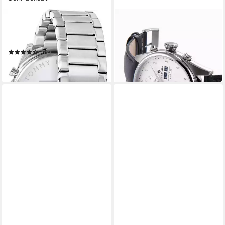
TOMMY HILFIGER
GLAMIRA
Multifunktionsuhr BAKER
Luxusuhr GLAMIRA Tireon
1710448
Automatikuhr Weiß Tireon
1.316,65 €
1.549,00 €
(52)
179,00 €
-15%
in 1-2 Werktagen bei dir
in 2-3 Werktagen bei dir