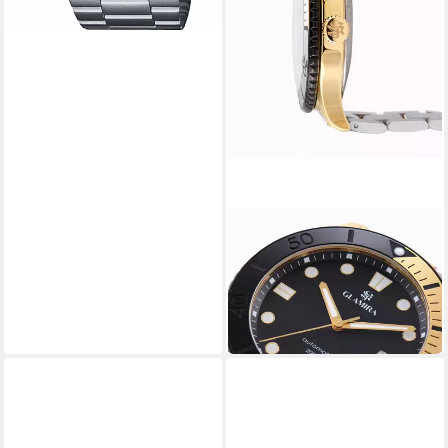
GLAMIRA
Luxusuhr GLAMIRA Aurevian
Automatikuhr Schwarz
806,65 €
949,00 €
-15%
in 2-3 Werktagen bei dir