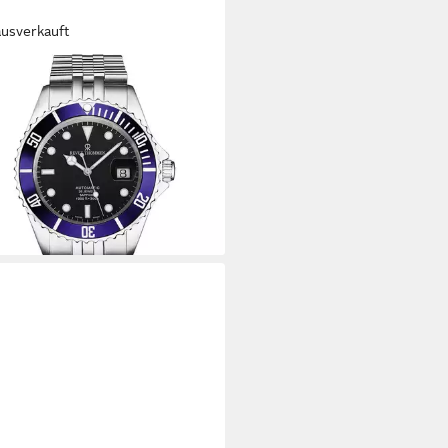
ausverkauft
UE THOMMEN
heruhr Diver
00 €
UVP
1.500,00 €
%
rbar - in 2-3 Werktagen bei dir