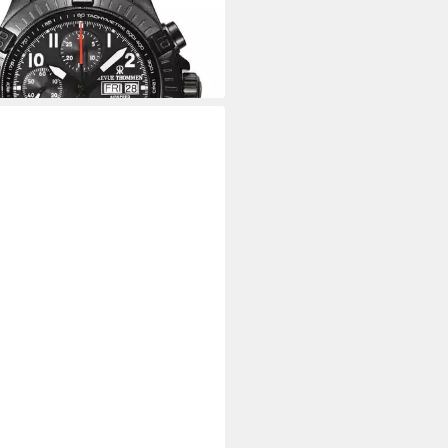
.490,00 €
UVP
3.050,00 €
rbar - in 2-3 Werktagen bei dir