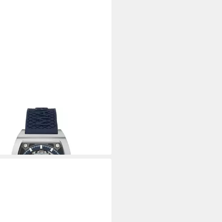
N MARTIN
matikuhr AML THRILL
30,00 €
rbar - in 2-3 Werktagen bei dir