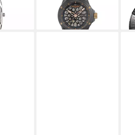
ab 1
lieferbar - in 2-3 Werktagen bei dir
 Hamilton
-51%
ton Small
liefe