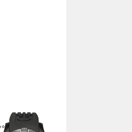
UE THOMMEN
matikuhr Airspeed Xlarge
(1)