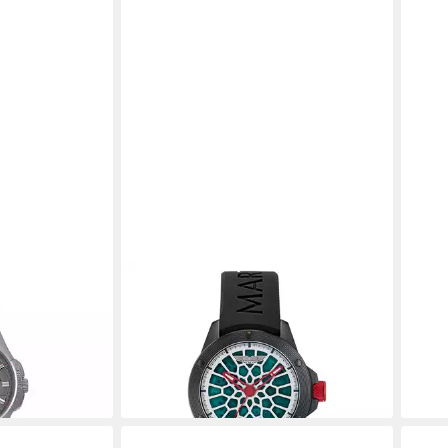
ASTON MARTIN
ASTO
rshal,
Automatikuhr AML THRILL
Auto
ab 553,00 €
ab 6
lieferbar - in 2-3 Werktagen bei dir
liefe
en bei dir