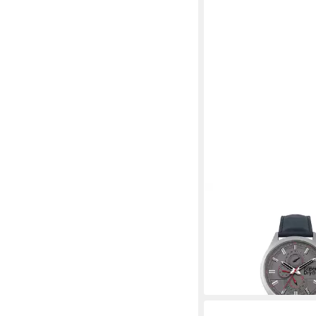
SUPERDRY
Quarzuhr Superdry Ma
Superdry Marshal
40,99 €
UVP
110,00 €
-63%
lieferbar - in 2-3 Werktag