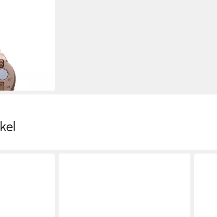
rmbanduhr mit
Metallzugband
en bei dir
kel