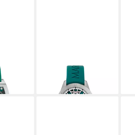
ASTON MARTIN
ASTO
HRILL
Automatikuhr AML THRILL
Auto
ab 510,00 €
ab 6
en bei dir
lieferbar - in 2-3 Werktagen bei dir
liefe