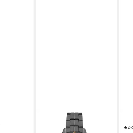
ASTON MARTIN
REV
erican Classic
Automatikuhr AML THRILL
Auto
ab 640,00 €
 Quarz M