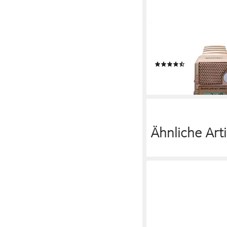
MARSCHALL VERSAND
Digitaluhr Digitale A
großem Sprachknopf 
(2)
38,79 €
lieferbar - in 2-3 Werktag
Ähnliche Arti