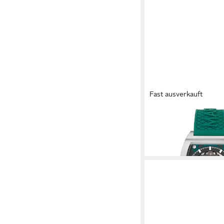
Fast ausverkauft
ASTON MARTIN
Automatikuhr AML T
ab 630,00 €
lieferbar - in 2-3 Werktag