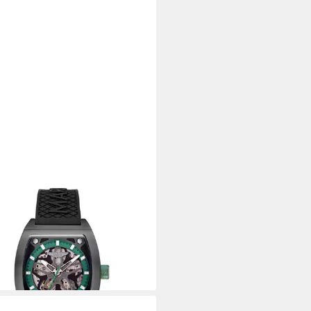
N MARTIN
matikuhr AML THRILL
80,00 €
rbar - in 2-3 Werktagen bei dir