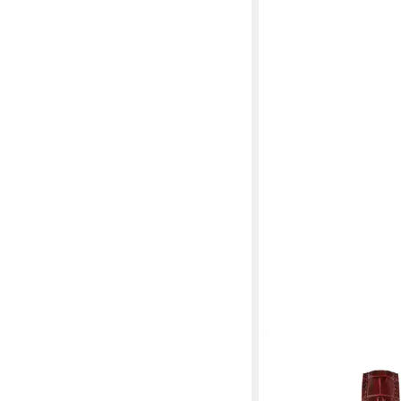
HAMILTON
Quarzuhr Hamilton Am
Boulton Small Second