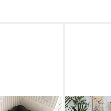
EMPINIO24
hbett, Tagesbett Sofa Bett mit
Stapelbett Juist, 2er Set