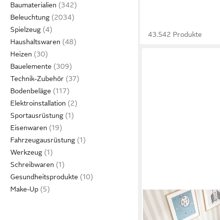
Baumaterialien
Beleuchtung
Spielzeug
43.542 Produkte
Haushaltswaren
Heizen
Bauelemente
Technik-Zubehör
Bodenbeläge
Elektroinstallation
Sportausrüstung
Eisenwaren
Fahrzeugausrüstung
Werkzeug
Schreibwaren
Gesundheitsprodukte
Make-Up
I@HOME
Kinderbett mit Auszie