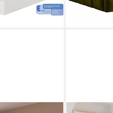
nur bis Dienstag
-56%
en bei dir
lieferbar in 5 Wochen
+11
FLIEKS
-129, (Sparset, 5-tlg.,
Polsterbett, LED-Beleuch