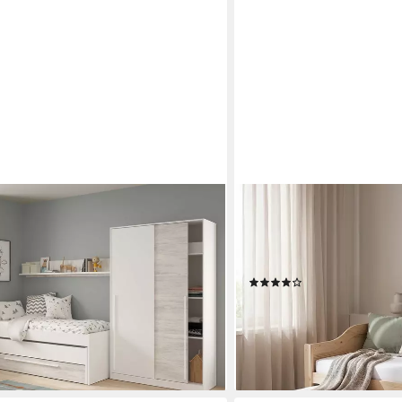
HOMESTYLE4U
OT, (Bücherregal), in Artik-
Ausziehbett 90x200 Holz G
99x65x96 (BxHxT)
Liegeflächen Doppelbett (S
90x200 unten: 90x190, 2 
(10)
gen bei dir
ab 229,95 €
UVP
289,95 €
-21%
lieferbar - in 2-3 Werktagen be