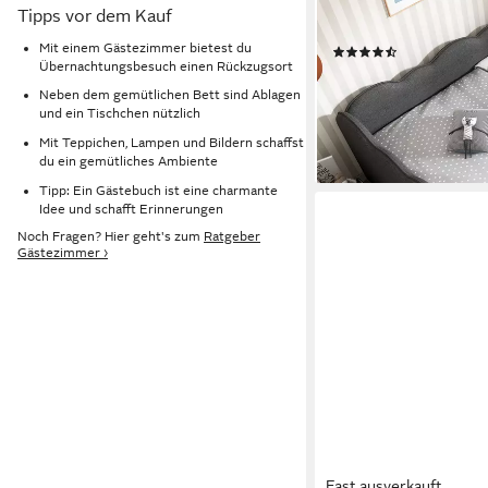
Lattenrost, 90x190cm (1
Tipps vor dem Kauf
Kinderzimmer), Platzs
Mit einem Gästezimmer bietest du
(2)
Übernachtungsbesuch einen Rückzugsort
349,99 €
UVP
749,00 €
Neben dem gemütlichen Bett sind Ablagen
-53%
und ein Tischchen nützlich
lieferbar - in 5-6 Werktag
Mit Teppichen, Lampen und Bildern schaffst
du ein gemütliches Ambiente
Tipp: Ein Gästebuch ist eine charmante
Idee und schafft Erinnerungen
Noch Fragen? Hier geht's zum
Ratgeber
Gästezimmer ›
Fast ausverkauft