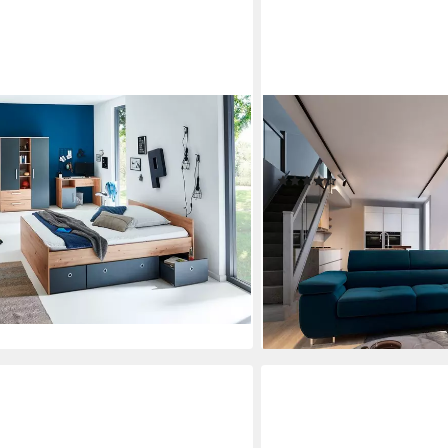
MASSENO
sio, Anthrazit mit Artisan Eiche
Ecksofa SELVA mit Schlaff
Set, 6-tlg., Kleiderschrank, Bett mit
Bettkasten
(98)
isch, Bücherregal etc), mit Melamin-
ab 889,00 €
1.200,15 €
Germany
-26%
lieferbar - in 9-11 Werktagen b
00 €
+10