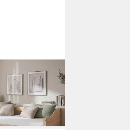
ästebett mit Ausziehfunktion 2
et mit 2x Lattenrost), oben:
Personen/Kinder, Stauraumbett
i dir