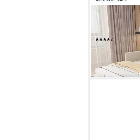
FURNISHINGS HOME
Polsterbett Daybett Ta
Schlafsofa, Mit Unte
Lattenrost, Samt
(68)
279,98 €
UVP
699,99 €
-60%
lieferbar - in 5-6 Werktag