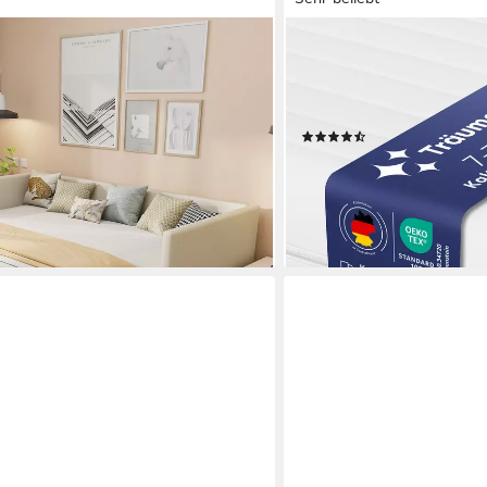
TRÄUMEGUT24
gesbett Ausziehbett (1 tlg),
Kaltschaummatratze 7-Zone
rbett, 90x200 cm/180x200 cm,
90x200 120x200 140x20
verschiedene Größen, Hö
(1005)
ab 59,90 €
lieferbar - in 3-4 Werktagen be
en bei dir