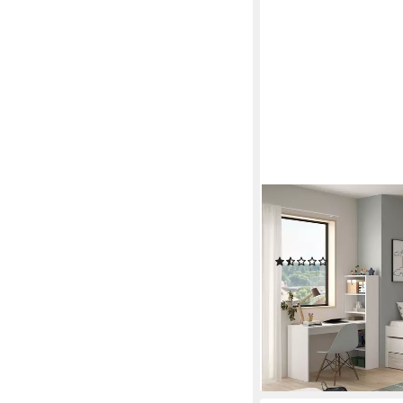
FREIRAUM
Jugendzimmer-Set ELLI
Weiß/Velho-Weiß - 1
(2)
819,95 €
lieferbar - in 9-11 Werkta