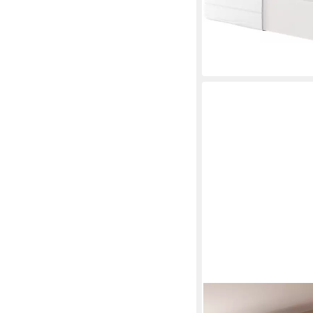
nur bis Dienstag
-62%
lieferbar - in 2-3 Werktag
LOMADOX
Jugendzimmer-Set FIER