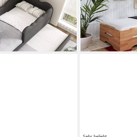
-tlg., Ideal für kleine
Gästebett
1.285,00 €
parend und multifunktional
lieferbar - in 5-6 Werktagen be
en bei dir
Sehr beliebt