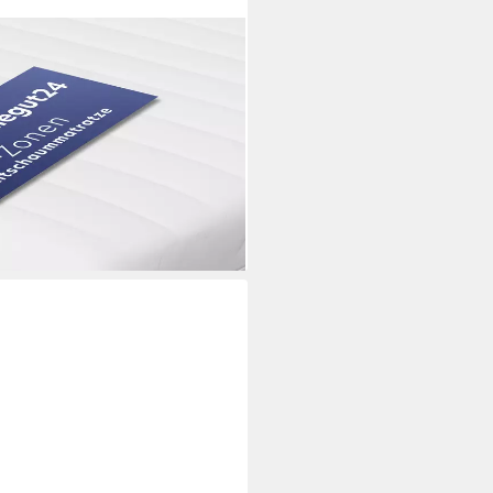
n mit zwei Liegeseiten -
0 160x200 180x200,
hen und Härtegrade
i dir