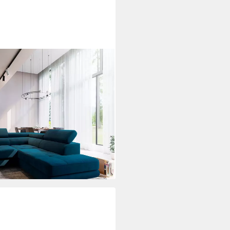
unktion L-Form, Sofa mit
ei dir