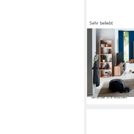
Sehr beliebt
ARTHUR BERNDT
Jugendzimmer-Set Ales
Dekor, viel Stauraum, (
Schubkasten, Schreibt
Oberfläche, Made in 
(26)
1.099,99 €
UVP
1.259,
-13%
lieferbar in 6 Wochen