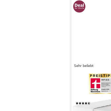
Sehr beliebt
OTTO HOME
Komfortschaummatrat
140x200 cm & weitere
Stiftung Warentest "G
Härtegrad 4
(4770)
ab 159,99 €
UVP
419,0