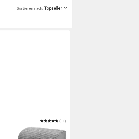
Topseller
Sortieren nach:
MACY
(11)
erampe Hundetreppe
ieghilfe Katzentreppe