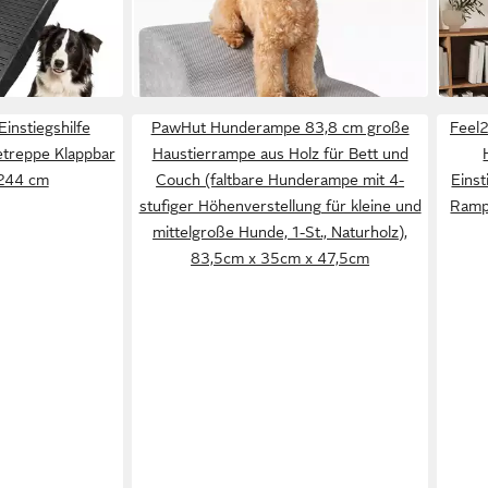
ab 21,79 €
61,9
Auswahl
Hunde
UVP
49,99 €
-56%
-33%
in 4-5 Werktagen bei dir
in 2-3
instiegshilfe
PawHut Hunderampe 83,8 cm große
Feel
treppe Klappbar
Haustierrampe aus Holz für Bett und
244 cm
Couch (faltbare Hunderampe mit 4-
Einst
stufiger Höhenverstellung für kleine und
Rampe
mittelgroße Hunde, 1-St., Naturholz),
83,5cm x 35cm x 47,5cm