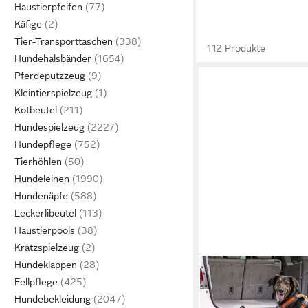
Haustierpfeifen
Käfige
Tier-Transporttaschen
112 Produkte
Hundehalsbänder
Pferdeputzzeug
Kleintierspielzeug
Kotbeutel
Hundespielzeug
Hundepflege
Tierhöhlen
Hundeleinen
Hundenäpfe
Leckerlibeutel
Haustierpools
Kratzspielzeug
Hundeklappen
RESCUTE
Fellpflege
Hunderampe Auto Kla
Einstiegshilfe aus Al
Hundebekleidung