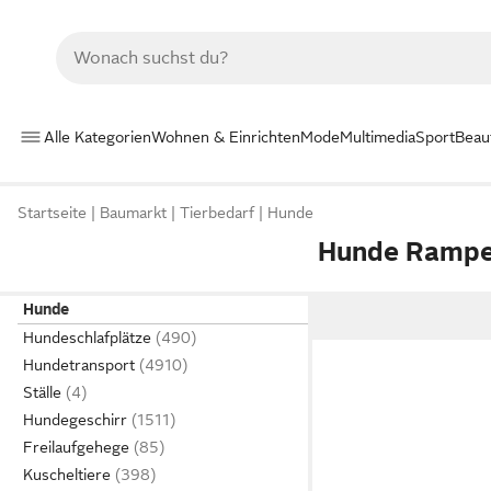
Alle Kategorien
Wohnen & Einrichten
Mode
Multimedia
Sport
Beau
Startseite
Baumarkt
Tierbedarf
Hunde
Hunde Ramp
Hunde
Hundeschlafplätze
Hundetransport
Ställe
Hundegeschirr
Freilaufgehege
Kuscheltiere