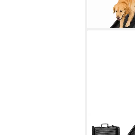
32,90 €
UVP
42,90 €
-23%
in 2-3 Werktagen bei dir
PETIGI
Hunderampe Hundera
Hunde Rampe Hundet