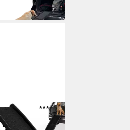
 Werktagen bei dir
OCA
(6)
erampe
9 €
49,95 €