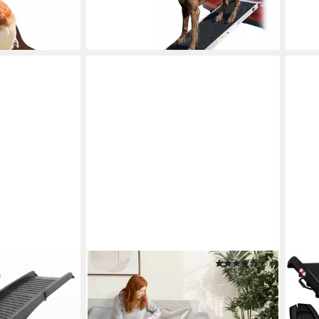
-23%
-61%
in 2-3 Werktagen bei dir
in 4-5
PAWHUT
(3)
CAD
ltbare
Hunderampe für Bett und Couch, mit
Hund
41,9
gshilfe
Geländer, Anti-Rutsch-Pad, 85 cm
80,99 €
UVP
125,90 €
-16%