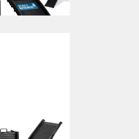
 Werktagen bei dir
I
erampe Hunderampe Auto
e Rampe Hundetreppe