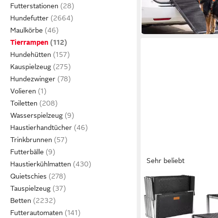
79,99 €
UVP
99,99 €
Futterstationen
-20%
Hundefutter
in 3-4 Werktagen bei dir
Maulkörbe
Tierrampen
Hundehütten
Kauspielzeug
Hundezwinger
Volieren
Toiletten
Wasserspielzeug
Haustierhandtücher
Trinkbrunnen
Futterbälle
Sehr beliebt
Haustierkühlmatten
Quietschies
ONVAYA
Tauspielzeug
Hunderampe Hundetrep
Betten
Stufen, 6 Stufen, Hu
76,99 €
Aluminium
UVP
99,95 €
Futterautomaten