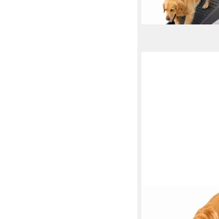
-21%
in 2-3 Werktagen bei dir
BITUXX
Hunderampe Klappba
/ Einstiegshilfe