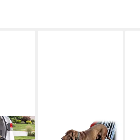
PETIGI
CLAN
ppbar,
Hunderampe Auto Einstiegshilfe
Hund
uminium
Hunderampe Hundetreppe Rampe
Einst