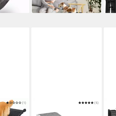
-36%
in 4-5
in 2-3 Werktagen bei dir
(1)
RELAXDAYS
(5)
PETIG
re Hunderampe
Hunderampe Höhenverstellbare
Hund
Hunderampe
Hund