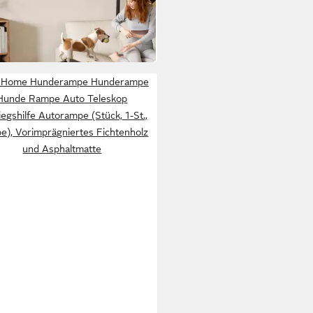
9 €
 bis 20 kg
UVP
91,90 €
 Werktagen bei dir
2Home Hunderampe Hunderampe
Hunde Rampe Auto Teleskop
iegshilfe Autorampe (Stück, 1-St.,
), Vorimprägniertes Fichtenholz
und Asphaltmatte