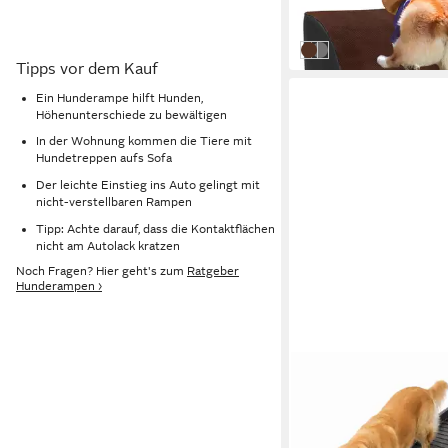
-40%
in 2-3 Werktagen bei dir
Dunkelbraun
Hellgrau
Tipps vor dem Kauf
Ein Hunderampe hilft Hunden,
Höhenunterschiede zu bewältigen
In der Wohnung kommen die Tiere mit
Hundetreppen aufs Sofa
Der leichte Einstieg ins Auto gelingt mit
nicht-verstellbaren Rampen
Tipp: Achte darauf, dass die Kontaktflächen
nicht am Autolack kratzen
Noch Fragen? Hier geht's zum
Ratgeber
Hunderampen ›
BITUXX
Hunderampe Bituxx Fa
Hunderampe / Einstie
30,90 €
UVP
38,90 €