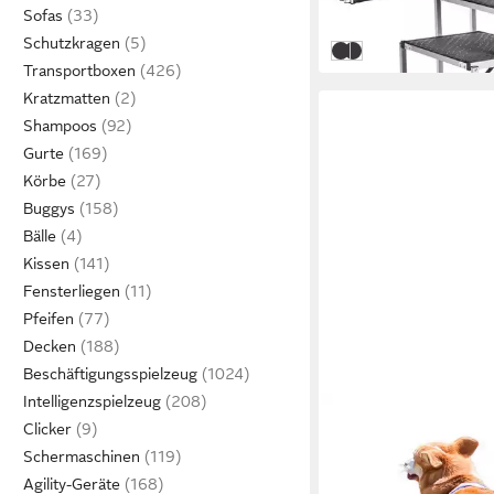
-23%
Sofas
in 3-4 Werktagen bei dir
Schutzkragen
5 Stufen
6 Stufen
Transportboxen
Kratzmatten
Shampoos
Gurte
Körbe
Buggys
Bälle
Kissen
Fensterliegen
Pfeifen
Decken
Beschäftigungsspielzeug
Intelligenzspielzeug
CALIYO
Clicker
Hunderampe Hundetre
Schermaschinen
Schichten Haustiertr
ab 29,93 €
Hundetreppe Katzent
UVP
50,00 €
Agility-Geräte