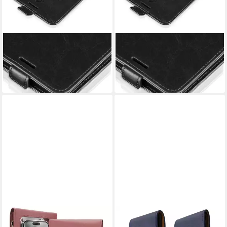
TEC-EXPERT
TEC-EXPERT
Handyhülle Klapp Hülle für
Handyhülle Klapp Hülle für
LG Velvet 5G
Motorola Moto G14
ab 11,90 €
ab 11,90 €
in 6-7 Werktagen bei dir
in 6-7 Werktagen bei dir