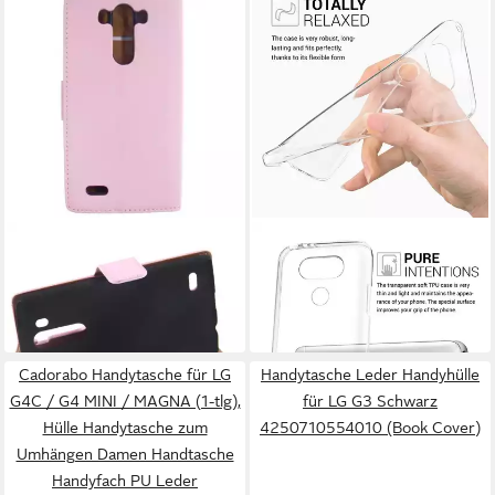
KWMOBILE
Handytasche Lederhülle
Handyhülle für LG G3 Pink
Handyhülle Hülle für LG G5 /
6,41 €
Schutz Case
G5 SE
in 2-3 Werktagen bei dir
7,99 €
4250710554034
in 4-5 Werktagen bei dir
Cadorabo Handytasche für LG
Handytasche Leder Handyhülle
G4C / G4 MINI / MAGNA (1-tlg),
für LG G3 Schwarz
Hülle Handytasche zum
4250710554010 (Book Cover)
Umhängen Damen Handtasche
Handyfach PU Leder