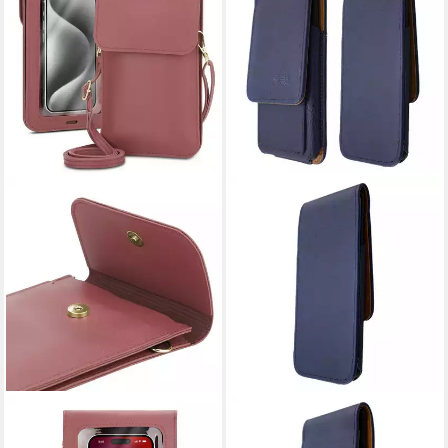
CADORABO
CASEROXX
Handytasche für LG G4S
Handytasche Klappetui für