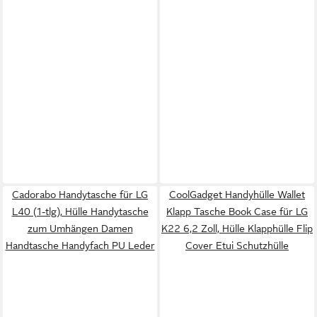
Cadorabo Handytasche für LG
CoolGadget Handyhülle Wallet
L40 (1-tlg), Hülle Handytasche
Klapp Tasche Book Case für LG
zum Umhängen Damen
K22 6,2 Zoll, Hülle Klapphülle Flip
Handtasche Handyfach PU Leder
Cover Etui Schutzhülle