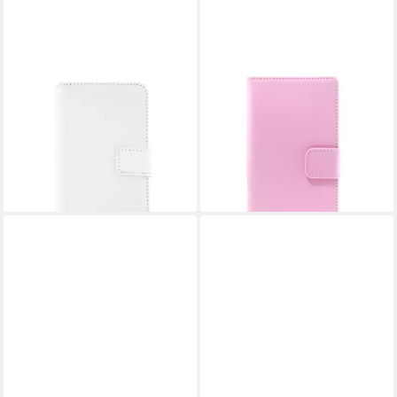
Handytasche Book Case
Handytasche Book Case
Handyhülle für Sony Xperia
Handyhülle für Sony Xperia
Z5 Compact Weiß Leder
Z3 Rosa Lederhülle Schutz
Schutz (Book Cover)
Case (Book Cover)
6,90 €
6,41 €
lieferbar - in 2-3 Werktagen bei dir
lieferbar - in 2-3 Werktagen bei dir