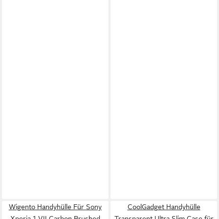
Wigento Handyhülle Für Sony
CoolGadget Handyhülle
Xperia 1 VII Carbon Brushed
Transparent Ultra Slim Case für