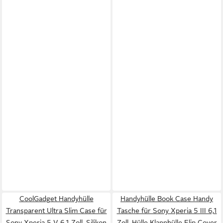
CoolGadget Handyhülle
Handyhülle Book Case Handy
Transparent Ultra Slim Case für
Tasche für Sony Xperia 5 III 6,1
Sony Xperia 5 V 6,1 Zoll, Silikon
Zoll, Hülle Klapphülle Flip Cover