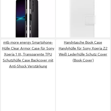
Handyhülle Für Sony Xperia 1
Handyhülle für Sony Xperia
VII Aurora Series
Z5 Weiß 4250710565245
Metallrahmen Schutz Hülle
(Book Cover)
Silber, Metallrahmen mit
6,41 €
22,95 €
integriertem Linsenschutz
lieferbar - in 2-3 Werktagen bei dir
lieferbar - in 2-3 Werktagen bei dir
mtb more energy Smartphone-
Handytasche Book Case
Hülle Clear Armor Case für Sony
Handyhülle für Sony Xperia Z2
Xperia 1 III, Transparente TPU
Weiß Lederhülle Schutz Cover
Schutzhülle Case Backcover mit
(Book Cover)
Anti-Shock Verstärkung