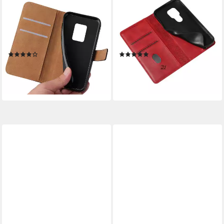
Handyhülle Klapp Hülle für
Handyhülle Tasche Hülle für
Huawei Mate 20 6.53 Zoll,
Huawei Mate 20 6.53 Zoll,
6.53, Flip Case für Huawei
6.53 ", Cover Klapphülle Case
Mate 20
mit Kartenfach Fliphülle
(1)
(5)
aufstellbar
11,90 €
ab 11,90 €
lieferbar - in 5-6 Werktagen bei dir
lieferbar - in 5-6 Werktagen bei dir
+2