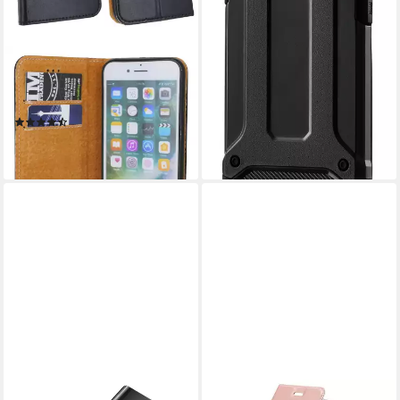
lieferbar - in 4-5 Werktagen bei dir
COFI1453
Handyhülle Echtleder Tasche
Flip Case Schwarz, keine
(35)
ab 14,98 €
lieferbar - in 4-5 Werktagen bei dir