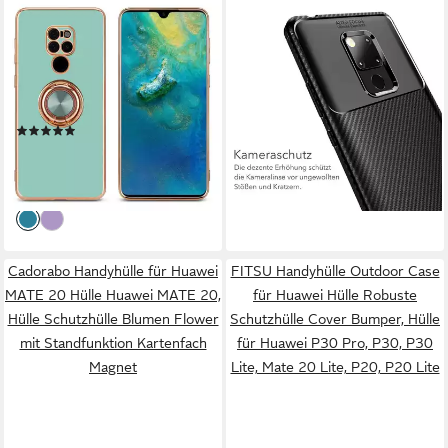
CADORABO
AVANA
Handyhülle für Huawei MATE
Handyhülle für Huawei Mate
20 Hülle Huawei MATE 20,
20 / Pro / Lite Hülle Silikon
Schutzhülle - TPU Silikon
Schutzhülle Slim Case, Cover,
Hülle - mit Kameraschutz und
Bumper, Carbon Optik
(1)
10,99 €
Ring
16,99 €
UVP
22,99 €
lieferbar - in 2-3 Werktagen bei dir
-26%
lieferbar - in 3-4 Werktagen bei dir
Cadorabo Handyhülle für Huawei
FITSU Handyhülle Outdoor Case
MATE 20 Hülle Huawei MATE 20,
für Huawei Hülle Robuste
Hülle Schutzhülle Blumen Flower
Schutzhülle Cover Bumper, Hülle
mit Standfunktion Kartenfach
für Huawei P30 Pro, P30, P30
Magnet
Lite, Mate 20 Lite, P20, P20 Lite