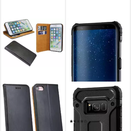
COFI1453
Handyhülle Handyhülle
Outdoor Handy Hülle Panzer
"HYBRID ARMOR", Hülle
Case Cover Schutzhülle
(13)
Bumper
ab 9,98 €