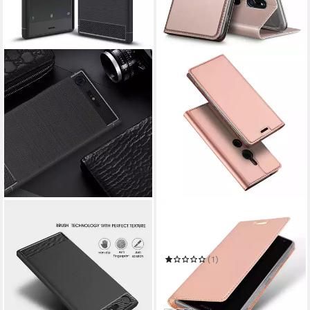
NALIA
COOLGADGET
Smartphone-Hülle Sony
Handyhülle Magnet Case
Xperia XZ1
Handy Tasche für Sony
18,99 €
Xperia XZ2
UVP
31,99 €
(1)
14,99 €
-41%
UVP
20,99 €
in 2-3 Werktagen bei dir
-29%
in 2-3 Werktagen bei dir