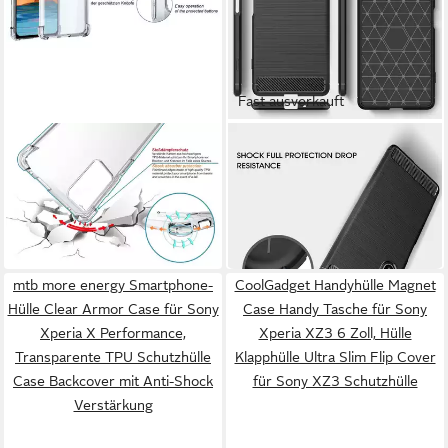
Fast ausverkauft
MTB MORE ENERGY
COOLGADGET
Smartphone-Hülle Clear
Handyhülle Schwarz als 2in1
Armor Case für Sony Xperia
Schutz Cover Set für das
6,99 €
11,99 €
X Compact
Sony Xperia 5 III
UVP
16,99 €
in 2-3 Werktagen bei dir
-29%
in 2-3 Werktagen bei dir
mtb more energy Smartphone-
CoolGadget Handyhülle Magnet
Hülle Clear Armor Case für Sony
Case Handy Tasche für Sony
Xperia X Performance,
Xperia XZ3 6 Zoll, Hülle
Transparente TPU Schutzhülle
Klapphülle Ultra Slim Flip Cover
Case Backcover mit Anti-Shock
für Sony XZ3 Schutzhülle
Verstärkung