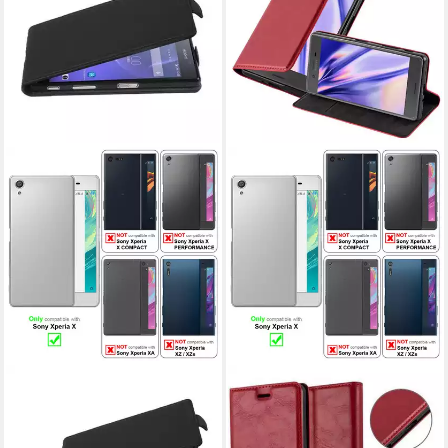
CADORABO
CADORABO
Handyhülle für Sony Xperia X
Handyhülle für Sony Xperia X
Hülle
Hülle
16,99 €
14,99 €
UVP
20,99 €
UVP
16,99 €