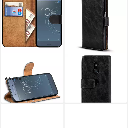
COOLGADGET
COOLGADGET
Handyhülle Wallet Klapp
Handyhülle Retro Klapphülle
Tasche Book Case für Sony
für Sony Xperia XZ3
12,99 €
Xperia XZ1
UVP
17,99 €
(1)
12,99 €
UVP
17,99 €
-28%
in 2-3 Werktagen bei dir
-28%
in 2-3 Werktagen bei dir